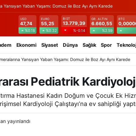
na Yansıyan Yaban Yaşamı: Domuz ile Boz Ayı Aynı Karede
BIST
USD
EURO
GR. ALTIN
BTC
13.779,39
47,74
55,25
6.660,55
0,0000
%0.18
%0.32
%2.59
%-0.14
ndem
Ekonomi
Siyaset
Dünya
Sağlık
Spor
Teknoloj
meralarına Yansıyan Yaban Yaşamı: Domuz ile Boz Ayı Aynı Karede
arası Pediatrik Kardiyoloj
raştırma Hastanesi Kadın Doğum ve Çocuk Ek Hi
şimsel Kardiyoloji Çalıştayı’na ev sahipliği yaptı.
an yayınlandı