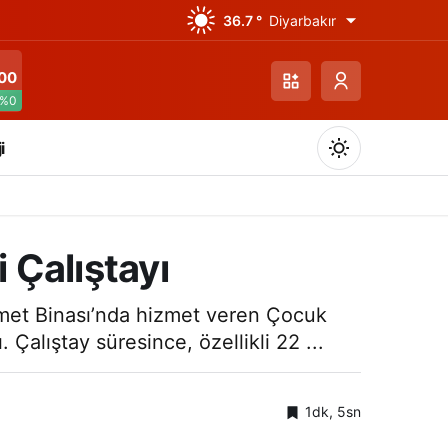
36.7 °
Diyarbakır
00
%0
i
i Çalıştayı
Gündüz Modu
zmet Binası’nda hizmet veren Çocuk
Gündüz modunu seçin.
 Çalıştay süresince, özellikli 22 ...
Gece Modu
Gece modunu seçin.
1dk, 5sn