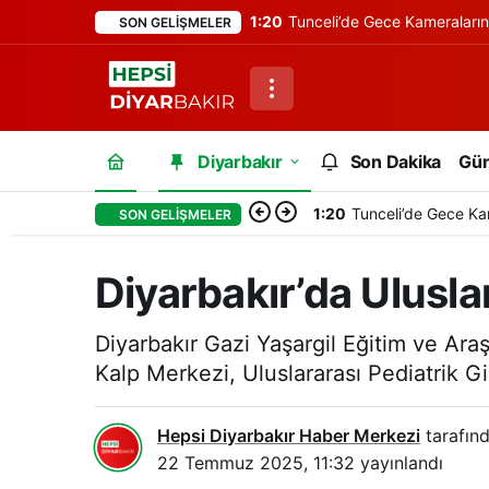
1:20
Tunceli’de Gece Kameraları
SON GELIŞMELER
Diyarbakır
Son Dakika
Gü
1:20
Tunceli’de Gece Ka
SON GELIŞMELER
Diyarbakır’da Uluslar
Diyarbakır Gazi Yaşargil Eğitim ve A
Kalp Merkezi, Uluslararası Pediatrik Giri
Hepsi Diyarbakır Haber Merkezi
tarafınd
22 Temmuz 2025, 11:32
yayınlandı