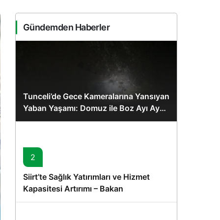
Sistem Modu
Sistem modunu seçin.
Gündemden Haberler
Tunceli’de Gece Kameralarına Yansıyan
Yaban Yaşamı: Domuz ile Boz Ayı Aynı
Karede
2
Siirt’te Sağlık Yatırımları ve Hizmet
Kapasitesi Artırımı – Bakan
Memişoğlu’nun Ziyareti