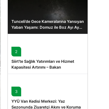
Tunceli’de Gece Kameralarına Yansıyan
Yaban Yaşamı: Domuz ile Boz Ayı Aynı
Karede
2
Siirt’te Sağlık Yatırımları ve Hizmet
Kapasitesi Artırımı – Bakan
Memişoğlu’nun Ziyareti
3
YYÜ Van Kedisi Merkezi: Yaz
Sezonunda Ziyaretçi Akını ve Koruma