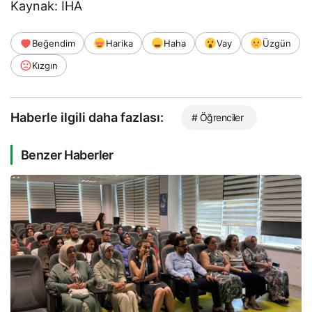
Kaynak: İHA
Beğendim
Harika
Haha
Vay
Üzgün
Kızgın
Haberle ilgili daha fazlası:
# Öğrenciler
Benzer Haberler