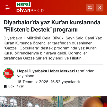
Otomobil yayaya
Paylaş
çarptı
Diyarbakır’da yaz Kur’an kurslarında
“Filisten’e Destek” programı
Diyarbakır İl Müftüsü Celal Büyük, Şeyh Said Cami Yaz
Kur’an Kursunda öğrenciler tarafından düzenlenen
"Gazzeli Çocuklara" destek programında yaz Kur’an
Kursu öğrencileriyle bir araya geldi. Öğrenciler
tarafından Gazze Şiirleri söylendi ve Filistin ...
Hepsi Diyarbakır Haber Merkezi
tarafından
yayınlandı
16 Temmuz 2025, 16:52
yayınlandı
0dk, 42sn