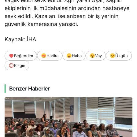
sağlık ekibi sevk edildi. Ağır yaralı Uşar, sağlık
ekiplerinin ilk müdahalesinin ardından hastaneye
sevk edildi. Kaza anı ise anbean bir iş yerinin
güvenlik kamerasına yansıdı.
Kaynak: İHA
Beğendim
Harika
Haha
Vay
Üzgün
Kızgın
Benzer Haberler