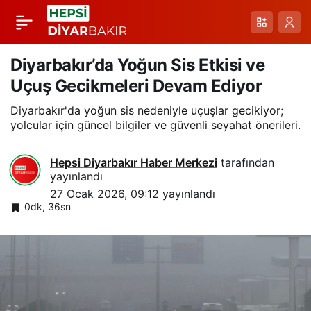
Gercüş’te 58 Köy Yolu
Paylaş
Yoğun Kar Sonrası
Diyarbakır’da Yoğun Sis Etkisi ve
Uçuş Gecikmeleri Devam Ediyor
Trafiğe Açıldı:
Diyarbakır'da yoğun sis nedeniyle uçuşlar gecikiyor;
yolcular için güncel bilgiler ve güvenli seyahat önerileri.
Ekiplerin Hızlı ve Titiz
Hepsi Diyarbakır Haber Merkezi
tarafından
Çalışması
yayınlandı
27 Ocak 2026, 09:12
yayınlandı
0dk, 36sn