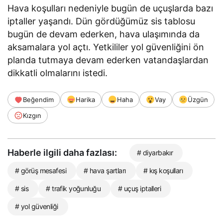
Hava koşulları nedeniyle bugün de uçuşlarda bazı
iptaller yaşandı. Dün gördüğümüz sis tablosu
bugün de devam ederken, hava ulaşımında da
aksamalara yol açtı. Yetkililer yol güvenliğini ön
planda tutmaya devam ederken vatandaşlardan
dikkatli olmalarını istedi.
Beğendim
Harika
Haha
Vay
Üzgün
Kızgın
Haberle ilgili daha fazlası:
# diyarbakır
# görüş mesafesi
# hava şartları
# kış koşulları
# sis
# trafik yoğunluğu
# uçuş iptalleri
# yol güvenliği