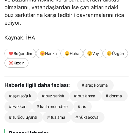
olmalarını, vatandaşlardan ise çatı altlarındaki
buz sarkıtlarına karşı tedbirli davranmalarını rica
ediyor.
Kaynak: İHA
Beğendim
Harika
Haha
Vay
Üzgün
Kızgın
Haberle ilgili daha fazlası:
# araç koruma
# aşırı soğuk
# buz sarkıtı
# buzlanma
# donma
# Hakkari
# karla mücadele
# sis
# sürücü uyarısı
# tuzlama
# Yüksekova