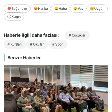
Beğendim
Harika
Haha
Vay
Üzgün
Kızgın
Haberle ilgili daha fazlası:
# Çocuklar
# Kursları
# Okullar
# Spor
Benzer Haberler