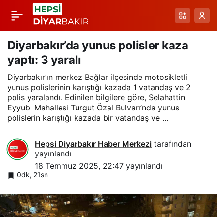
Yaz Spor Okulları 5 bin
Paylaş
850 çocuğun
Diyarbakır’da yunus polisler kaza
yaptı: 3 yaralı
katılımıyla başladı
Diyarbakır’ın merkez Bağlar ilçesinde motosikletli
yunus polislerinin karıştığı kazada 1 vatandaş ve 2
polis yaralandı. Edinilen bilgilere göre, Selahattin
Eyyubi Mahallesi Turgut Özal Bulvarı’nda yunus
polislerin karıştığı kazada bir vatandaş ve ...
Hepsi Diyarbakır Haber Merkezi
tarafından
yayınlandı
18 Temmuz 2025, 22:47
yayınlandı
0dk, 21sn