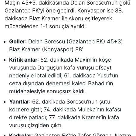
Maçın 45+3. dakikasında Deian Sorescu’nun golü
Gaziantep FK’yi öne geçirdi. Konyaspor ise 88.
dakikada Blaz Kramer ile skoru eşitleyerek
mücadeleden 1-1 sonuçla ayrıldı.
Goller
: Deian Sorescu (Gaziantep FK) 45+3’,
Blaz Kramer (Konyaspor) 88’
Kritik anlar
: 52. dakikada Maxim’in köşe
vuruşunda Darguş’un kafa vuruşu ofsayt
nedeniyle iptal edildi; 61. dakikada Yusuf’un
ceza dışından denemesi kaleci Bahadır’ın
müdahalesiyle sonuçsuz kaldı.
Yanıtlar
: 62. dakikada Sorescu’nun şutu
kornere gitti; 74. dakikada Muleka’nın kafası
direkte patladı; 77. dakikada Kramer’in kafa
vuruşu çizgiden çıktı.
Kadrolar
: Gaziantep FK’de Zafer Görgen, Nazım