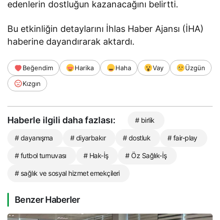
edenlerin dostluğun kazanacağını belirtti.
Bu etkinliğin detaylarını İhlas Haber Ajansı (İHA)
haberine dayandırarak aktardı.
Beğendim
Harika
Haha
Vay
Üzgün
Kızgın
Haberle ilgili daha fazlası:
# birlik
# dayanışma
# diyarbakır
# dostluk
# fair-play
# futbol turnuvası
# Hak-İş
# Öz Sağlık-İş
# sağlık ve sosyal hizmet emekçileri
Benzer Haberler