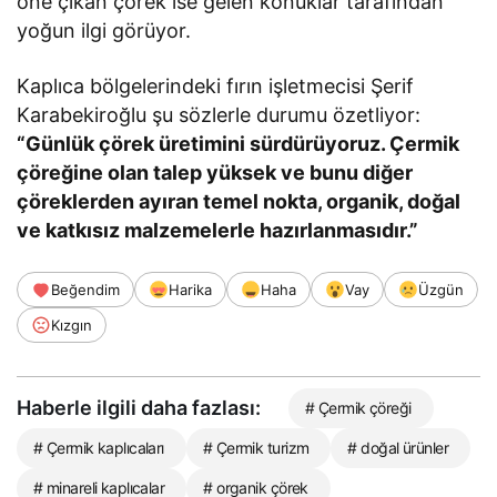
öne çıkan çörek ise gelen konuklar tarafından
yoğun ilgi görüyor.
Kaplıca bölgelerindeki fırın işletmecisi Şerif
Karabekiroğlu şu sözlerle durumu özetliyor:
“Günlük çörek üretimini sürdürüyoruz. Çermik
çöreğine olan talep yüksek ve bunu diğer
çöreklerden ayıran temel nokta, organik, doğal
ve katkısız malzemelerle hazırlanmasıdır.”
Beğendim
Harika
Haha
Vay
Üzgün
Kızgın
Haberle ilgili daha fazlası:
# Çermik çöreği
# Çermik kaplıcaları
# Çermik turizm
# doğal ürünler
# minareli kaplıcalar
# organik çörek