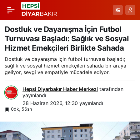
Çermik Kaplıcaları ve
Paylaş
Bölgesel Çörek
Dostluk ve Dayanışma İçin Futbol
Turnuvası Başladı: Sağlık ve Sosyal
Lezzeti: Turizm ve
Hizmet Emekçileri Birlikte Sahada
Dostluk ve dayanışma için futbol turnuvası başladı;
Geleneksel Ürünler
sağlık ve sosyal hizmet emekçileri sahada bir araya
geliyor, sevgi ve empatiyle mücadele ediyor.
Hepsi Diyarbakır Haber Merkezi
tarafından
yayınlandı
28 Haziran 2026, 12:30
yayınlandı
0dk, 56sn