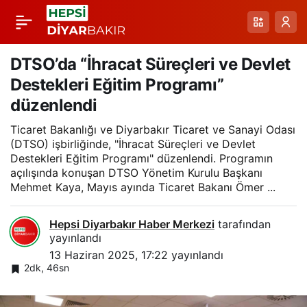
Dicle HEM’de Hayat
Paylaş
Boyu Öğrenme
DTSO’da “İhracat Süreçleri ve Devlet
Destekleri Eğitim Programı”
Haftası sergi açılışı ve
düzenlendi
Ticaret Bakanlığı ve Diyarbakır Ticaret ve Sanayi Odası
birçok etkinlikle
(DTSO) işbirliğinde, "İhracat Süreçleri ve Devlet
Destekleri Eğitim Programı" düzenlendi. Programın
kutlandı
açılışında konuşan DTSO Yönetim Kurulu Başkanı
Mehmet Kaya, Mayıs ayında Ticaret Bakanı Ömer ...
Hepsi Diyarbakır Haber Merkezi
tarafından
yayınlandı
13 Haziran 2025, 17:22
yayınlandı
2dk, 46sn