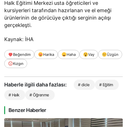
Halk Eğitimi Merkezi usta öğreticileri ve
kursiyerleri tarafından hazırlanan ve el emeği
ürünlerinin de görücüye çıktığı serginin açılışı
gerçekleşti.
Kaynak: İHA
Beğendim
Harika
Haha
Vay
Üzgün
Kızgın
Haberle ilgili daha fazlası:
# dicle
# Eğitim
# Halk
# Öğrenme
Benzer Haberler