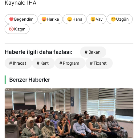
Kaynak: İHA
Beğendim
Harika
Haha
Vay
Üzgün
Kızgın
Haberle ilgili daha fazlası:
# Bakan
# İhracat
# Kent
# Program
# Ticaret
Benzer Haberler