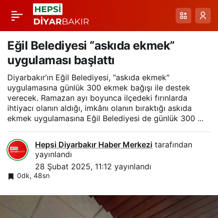
Silvanlı gençler bilgi
Paylaş
ve becerilerini
Eğil Belediyesi “askıda ekmek”
uygulaması başlattı
geliştiriyor
Diyarbakır’ın Eğil Belediyesi, "askıda ekmek"
uygulamasına günlük 300 ekmek bağışı ile destek
verecek. Ramazan ayı boyunca ilçedeki fırınlarda
ihtiyacı olanın aldığı, imkânı olanın bıraktığı askıda
ekmek uygulamasına Eğil Belediyesi de günlük 300 ...
Hepsi Diyarbakır Haber Merkezi
tarafından
yayınlandı
28 Şubat 2025, 11:12
yayınlandı
0dk, 48sn