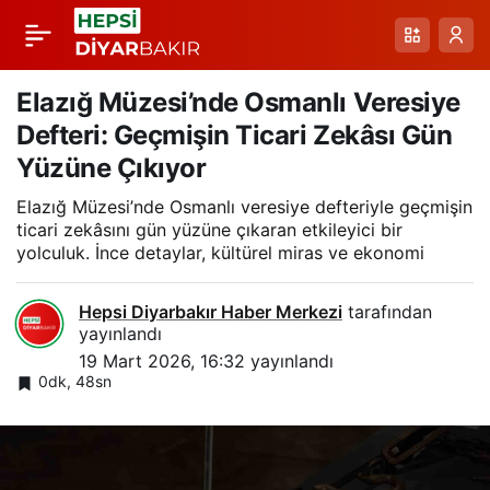
Kış Şartları Bitlis’te
Paylaş
Tarihi Yapıları
Elazığ Müzesi’nde Osmanlı Veresiye
Defteri: Geçmişin Ticari Zekâsı Gün
Tehlikeye Atıyor:
Yüzüne Çıkıyor
Elazığ Müzesi’nde Osmanlı veresiye defteriyle geçmişin
Miras ve Tescil
ticari zekâsını gün yüzüne çıkaran etkileyici bir
yolculuk. İnce detaylar, kültürel miras ve ekonomi
Sorunları Çözüm
Hepsi Diyarbakır Haber Merkezi
tarafından
Bekliyor
yayınlandı
19 Mart 2026, 16:32
yayınlandı
0dk, 48sn