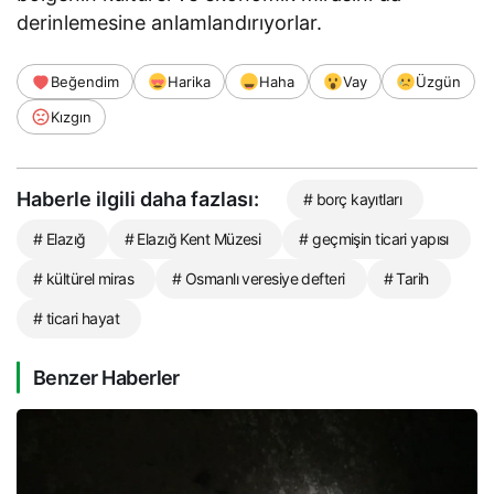
derinlemesine anlamlandırıyorlar.
Beğendim
Harika
Haha
Vay
Üzgün
Kızgın
Haberle ilgili daha fazlası:
# borç kayıtları
# Elazığ
# Elazığ Kent Müzesi
# geçmişin ticari yapısı
# kültürel miras
# Osmanlı veresiye defteri
# Tarih
# ticari hayat
Benzer Haberler