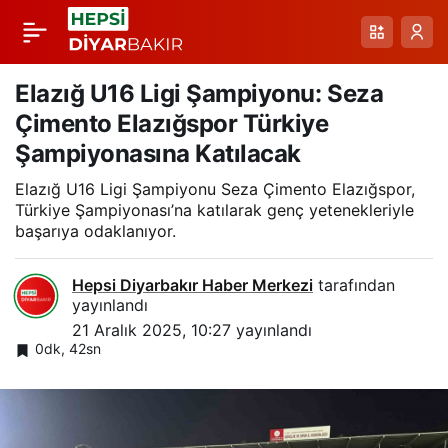
Sinan Kaloğlu:
Paylaş
Bodrum FK Karşısında
Elazığ U16 Ligi Şampiyonu: Seza
Çimento Elazığspor Türkiye
Galibiyet Hedefi ve
Şampiyonasına Katılacak
Elazığ U16 Ligi Şampiyonu Seza Çimento Elazığspor,
Stratejik Hazırlıklar
Türkiye Şampiyonası’na katılarak genç yetenekleriyle
başarıya odaklanıyor.
Hepsi Diyarbakır Haber Merkezi
tarafından
yayınlandı
21 Aralık 2025, 10:27
yayınlandı
0dk, 42sn