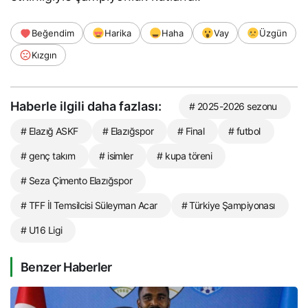
Beğendim
Harika
Haha
Vay
Üzgün
Kızgın
Haberle ilgili daha fazlası:
# 2025-2026 sezonu
# Elazığ ASKF
# Elazığspor
# Final
# futbol
# genç takım
# isimler
# kupa töreni
# Seza Çimento Elazığspor
# TFF İl Temsilcisi Süleyman Acar
# Türkiye Şampiyonası
# U16 Ligi
Benzer Haberler