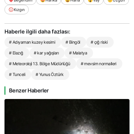
Beğendim
Harika
Haha
Vay
Üzgün
Kızgın
Haberle ilgili daha fazlası:
# Adıyaman kuzey kesimi
# Bingöl
# çığ riski
# Elazığ
# kar yağışları
# Malatya
# Meteoroloji 13. Bölge Müdürlüğü
# mevsim normalleri
# Tunceli
# Yunus Öztürk
Benzer Haberler