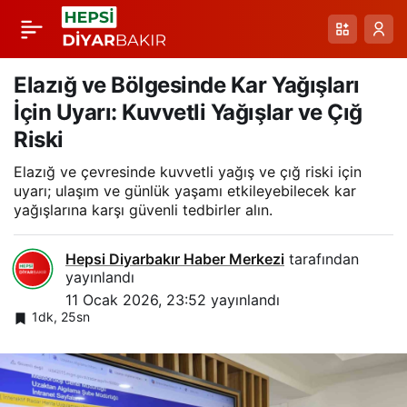
Donmuş Şelale:
Paylaş
Günpınar’da Kış
Elazığ ve Bölgesinde Kar Yağışları
İçin Uyarı: Kuvvetli Yağışlar ve Çığ
Manzarası ve
Riski
Elazığ ve çevresinde kuvvetli yağış ve çığ riski için
Ziyaretçi İlgi
uyarı; ulaşım ve günlük yaşamı etkileyebilecek kar
yağışlarına karşı güvenli tedbirler alın.
Hepsi Diyarbakır Haber Merkezi
tarafından
yayınlandı
11 Ocak 2026, 23:52
yayınlandı
1dk, 25sn