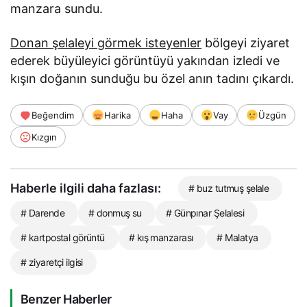
manzara sundu.
Donan şelaleyi görmek isteyenler
bölgeyi ziyaret
ederek büyüleyici görüntüyü yakından izledi ve
kışın doğanın sunduğu bu özel anın tadını çıkardı.
Beğendim
Harika
Haha
Vay
Üzgün
Kızgın
Haberle ilgili daha fazlası:
# buz tutmuş şelale
# Darende
# donmuş su
# Günpınar Şelalesi
# kartpostal görüntü
# kış manzarası
# Malatya
# ziyaretçi ilgisi
Benzer Haberler