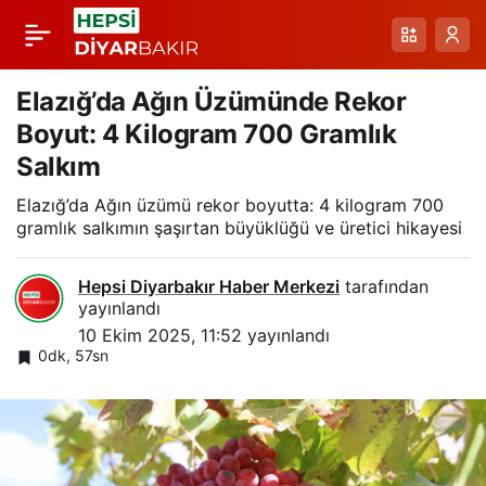
Palandöken
Paylaş
Zirvesi Sıcaklığın
Elazığ’da Ağın Üzümünde Rekor
Boyut: 4 Kilogram 700 Gramlık
Düşüşü ve Kar Yağışı:
Salkım
Elazığ’da Ağın üzümü rekor boyutta: 4 kilogram 700
Erzurum Gündemi
gramlık salkımın şaşırtan büyüklüğü ve üretici hikayesi
Hepsi Diyarbakır Haber Merkezi
tarafından
yayınlandı
10 Ekim 2025, 11:52
yayınlandı
0dk, 57sn