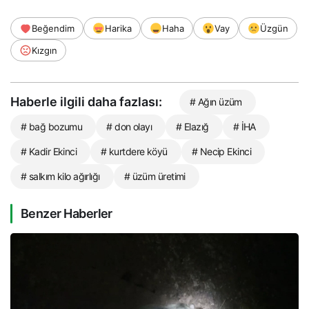
Beğendim
Harika
Haha
Vay
Üzgün
Kızgın
Haberle ilgili daha fazlası:
# Ağın üzüm
# bağ bozumu
# don olayı
# Elazığ
# İHA
# Kadir Ekinci
# kurtdere köyü
# Necip Ekinci
# salkım kilo ağırlığı
# üzüm üretimi
Benzer Haberler