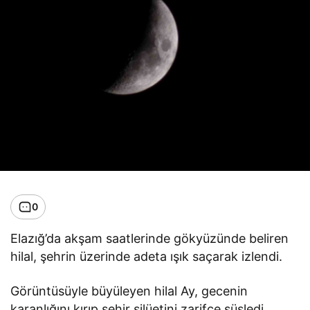
0
Elazığ’da akşam saatlerinde gökyüzünde beliren
hilal, şehrin üzerinde adeta ışık saçarak izlendi.
Görüntüsüyle büyüleyen hilal Ay, gecenin
karanlığını kırıp şehir silüetini zarifçe süsledi.