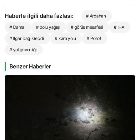
Haberle ilgili daha fazlası:
# Ardahan
# Damal
# dolu yağışı
# görüş mesafesi
# İHA
# Ilgar Dağı Geçidi
# kara yolu
# Posof
# yol güvenliği
Benzer Haberler