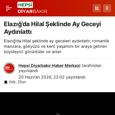
Dalton’un Piknik
Paylaş
Alanındaki Kızıl
Elazığ’da Hilal Şeklinde Ay Geceyi
Aydınlattı
Tilkiyle Gördüğü Anlar
Elazığ’da Hilal şeklinde ay geceleri aydınlattı; romantik
manzara, gökyüzü ve kent yaşamını bir araya getiren
büyüleyici görüntüler ve anlar
Hepsi Diyarbakır Haber Merkezi
tarafından
yayınlandı
20 Haziran 2026, 22:02
yayınlandı
0dk, 25sn