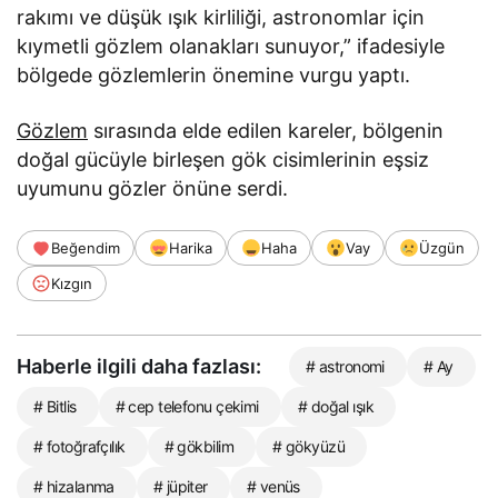
rakımı ve düşük ışık kirliliği, astronomlar için
kıymetli gözlem olanakları sunuyor,” ifadesiyle
bölgede gözlemlerin önemine vurgu yaptı.
Gözlem
sırasında elde edilen kareler, bölgenin
doğal gücüyle birleşen gök cisimlerinin eşsiz
uyumunu gözler önüne serdi.
Beğendim
Harika
Haha
Vay
Üzgün
Kızgın
Haberle ilgili daha fazlası:
# astronomi
# Ay
# Bitlis
# cep telefonu çekimi
# doğal ışık
# fotoğrafçılık
# gökbilim
# gökyüzü
# hizalanma
# jüpiter
# venüs