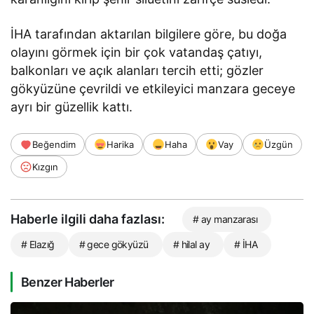
İHA tarafından aktarılan bilgilere göre, bu doğa
olayını görmek için bir çok vatandaş çatıyı,
balkonları ve açık alanları tercih etti; gözler
gökyüzüne çevrildi ve etkileyici manzara geceye
ayrı bir güzellik kattı.
Beğendim
Harika
Haha
Vay
Üzgün
Kızgın
Haberle ilgili daha fazlası:
# ay manzarası
# Elazığ
# gece gökyüzü
# hilal ay
# İHA
Benzer Haberler