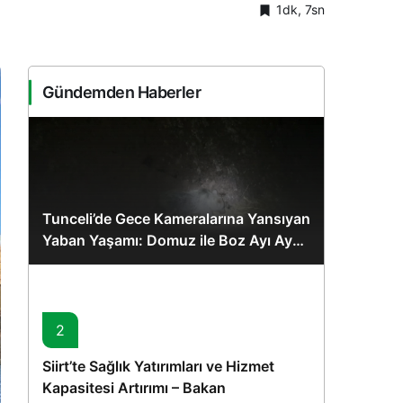
1dk, 7sn
Sistem Modu
Sistem modunu seçin.
Gündemden Haberler
Tunceli’de Gece Kameralarına Yansıyan
Yaban Yaşamı: Domuz ile Boz Ayı Aynı
Karede
2
Siirt’te Sağlık Yatırımları ve Hizmet
Kapasitesi Artırımı – Bakan