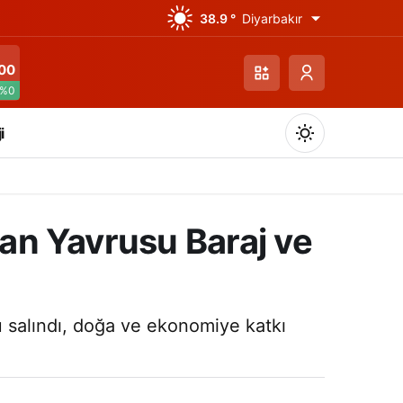
38.9 °
Diyarbakır
00
%0
i
zan Yavrusu Baraj ve
Gündüz Modu
Gündüz modunu seçin.
su salındı, doğa ve ekonomiye katkı
Gece Modu
Gece modunu seçin.