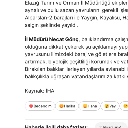
Elazığ Tarım ve Orman İl Müdürlüğü ekipler
aynalı ve pullu sazan yavrularını gerekli işl
Alparslan-2 barajları ile Yaygın, Kayalısu,
salgın şeklinde yayıldı.
İl Müdürü Necat Gönç
, balıklandırma çalışm
olduğuna dikkat çekerek şu açıklamayı yapt
yavrusunu ilimizdeki baraj ve göletlere bı
artırmak, biyolojik çeşitliliği korumak ve va
Bırakılan balıklar ilerleyen yıllarda avlanab
balıkçılıkla uğraşan vatandaşlarımıza katkı 
Kaynak
: İHA
Beğendim
Harika
Haha
Vay
Haberle ilgili daha fazlası:
# Alparslan-1