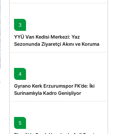
Memişoğlu’nun Ziyareti
3
YYÜ Van Kedisi Merkezi: Yaz
Sezonunda Ziyaretçi Akını ve Koruma
Vurgusu
4
Gyrano Kerk Erzurumspor FK’de: İki
Surinamlıyla Kadro Genişliyor
5