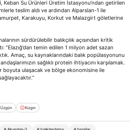
i, Keban Su Ürünleri Üretim İstasyonu’ndan getirilen
emlerle teslim aldı ve ardından Alparslan-1 ile
 Hamurpet, Karakuyu, Korkut ve Malazgirt göletlerine
alarının sürdürülebilir balıkçılık açısından kritik
ı: “Elazığ’dan temin edilen 1 milyon adet sazan
raktık. Amaç, su kaynaklarındaki balık popülasyonunu
tandaşlarımızın sağlıklı protein ihtiyacını karşılamak.
ilir boyuta ulaşacak ve bölge ekonomisine ile
sağlayacaktır.”
Üzgün
Kızgın
# Alparslan-2
# balıklandırma
# barajlar