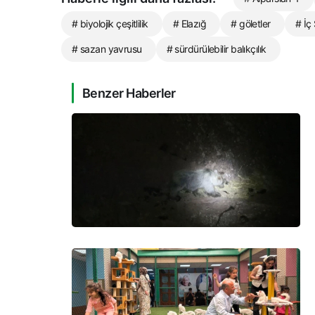
# biyolojik çeşitlilik
# Elazığ
# göletler
# İç 
# sazan yavrusu
# sürdürülebilir balıkçılık
Benzer Haberler