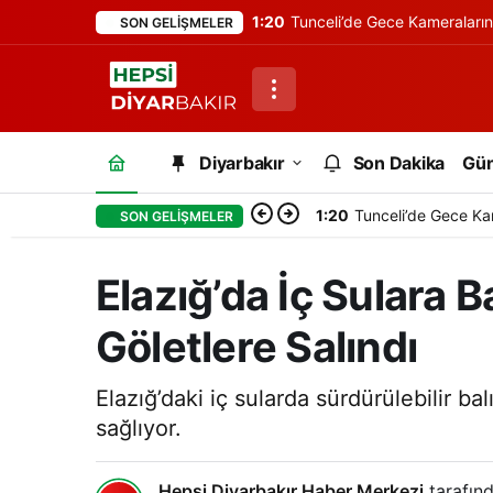
1:20
Tunceli’de Gece Kameraları
SON GELIŞMELER
Diyarbakır
Son Dakika
Gü
1:20
Tunceli’de Gece Ka
SON GELIŞMELER
Elazığ’da İç Sulara 
Göletlere Salındı
Elazığ’daki iç sularda sürdürülebilir b
sağlıyor.
Hepsi Diyarbakır Haber Merkezi
tarafınd