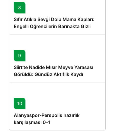
8
Sıfır Atıkla Sevgi Dolu Mama Kapları:
Engelli Öğrencilerin Barınakta Gizli
Dostları İçin Gönüllü Proje
9
Siirt’te Nadide Mısır Meyve Yarasası
Görüldü: Gündüz Aktiflik Kaydı
10
Alanyaspor-Perspolis hazırlık
karşılaşması 0-1