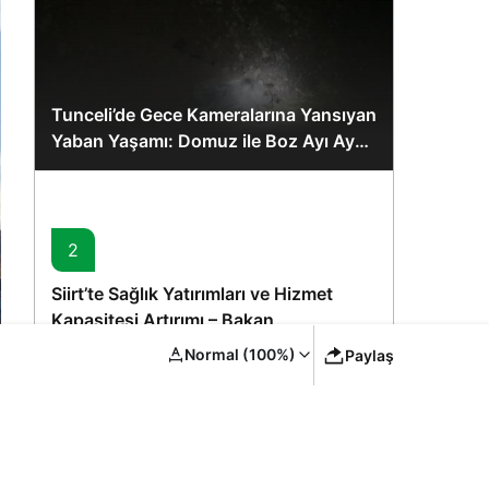
Tunceli’de Gece Kameralarına Yansıyan
Yaban Yaşamı: Domuz ile Boz Ayı Aynı
Karede
2
Siirt’te Sağlık Yatırımları ve Hizmet
Kapasitesi Artırımı – Bakan
Memişoğlu’nun Ziyareti
Normal (100%)
Paylaş
3
YYÜ Van Kedisi Merkezi: Yaz