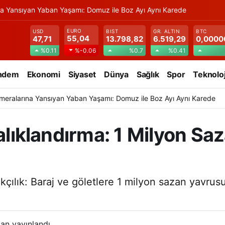
na Yansıyan Yaban Yaşamı: Domuz ile Boz Ayı Aynı Karede
EURO
USD
BIST
GR. ALTIN
BTC
55,04
47,71
13.798,82
6.519,29
0,0000
%0.11
%0.7
%0.41
%-0.06
ndem
Ekonomi
Siyaset
Dünya
Sağlık
Spor
Teknoloj
meralarına Yansıyan Yaban Yaşamı: Domuz ile Boz Ayı Aynı Karede
Balıklandırma: 1 Milyon Sa
alıkçılık: Baraj ve göletlere 1 milyon sazan yavru
an yayınlandı