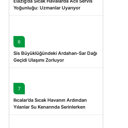
Elazığ’da Sıcak Havalarda Acil Servis
Yoğunluğu: Uzmanlar Uyarıyor
6
Sis Büyüklüğündeki Ardahan-Sar Dağı
Geçidi Ulaşımı Zorluyor
7
Ilıcalar’da Sıcak Havanın Ardından
Yılanlar Su Kenarında Serinlerken
Görüntülendi