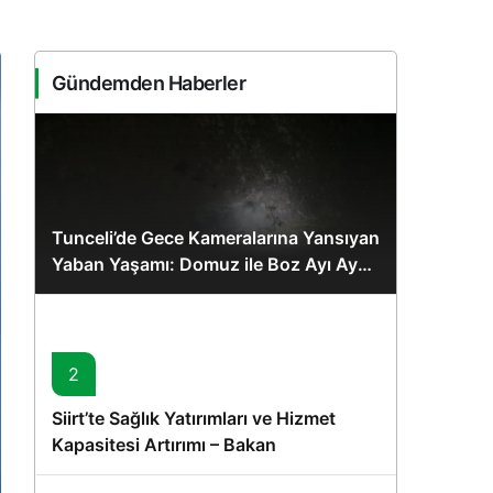
Sistem Modu
Sistem modunu seçin.
Gündemden Haberler
Tunceli’de Gece Kameralarına Yansıyan
Yaban Yaşamı: Domuz ile Boz Ayı Aynı
Karede
2
Siirt’te Sağlık Yatırımları ve Hizmet
Kapasitesi Artırımı – Bakan
Memişoğlu’nun Ziyareti