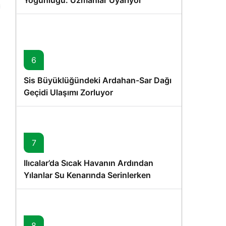
Yoğunluğu: Uzmanlar Uyarıyor
6
Sis Büyüklüğündeki Ardahan-Sar Dağı
Geçidi Ulaşımı Zorluyor
7
Ilıcalar’da Sıcak Havanın Ardından
Yılanlar Su Kenarında Serinlerken
Görüntülendi
8