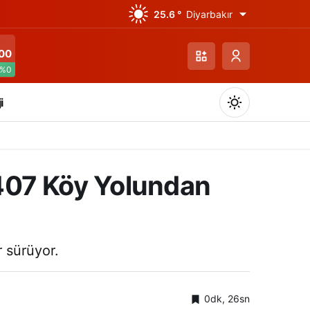
25.6 °
Diyarbakır
00
%0
i
: 407 Köy Yolundan
Gündüz Modu
Gündüz modunu seçin.
r sürüyor.
Gece Modu
Gece modunu seçin.
0dk, 26sn