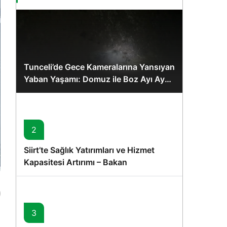
Tunceli’de Gece Kameralarına Yansıyan
Yaban Yaşamı: Domuz ile Boz Ayı Aynı
Karede
2
Siirt’te Sağlık Yatırımları ve Hizmet
Kapasitesi Artırımı – Bakan
Memişoğlu’nun Ziyareti
3