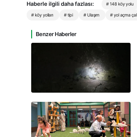
Haberle ilgili daha fazlası:
# 148 köy yolu
# köy yolları
# tipi
# Ulaşım
# yol açma çal
Benzer Haberler