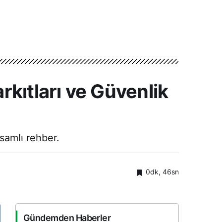
kıtları ve Güvenlik
psamlı rehber.
0dk, 46sn
Gündemden Haberler