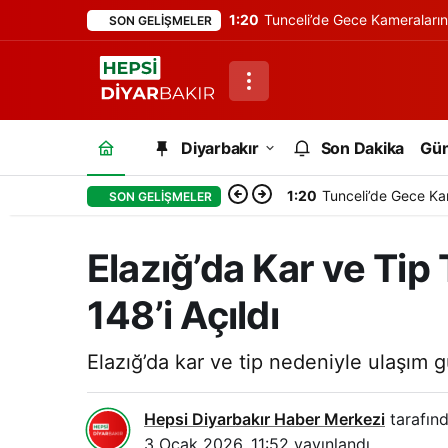
1:20
Tunceli’de Gece Kameraları
SON GELIŞMELER
Diyarbakır
Son Dakika
Gü
1:20
Tunceli’de Gece Ka
SON GELIŞMELER
Elazığ’da Kar ve Tip
148’i Açıldı
Elazığ’da kar ve tip nedeniyle ulaşım g
Hepsi Diyarbakır Haber Merkezi
tarafınd
3 Ocak 2026, 11:52
yayınlandı