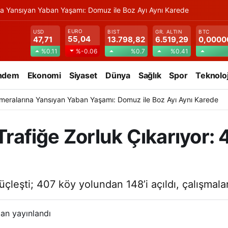
na Yansıyan Yaban Yaşamı: Domuz ile Boz Ayı Aynı Karede
EURO
USD
BIST
GR. ALTIN
BTC
55,04
47,71
13.798,82
6.519,29
0,0000
%0.11
%0.7
%0.41
%-0.06
ndem
Ekonomi
Siyaset
Dünya
Sağlık
Spor
Teknoloj
meralarına Yansıyan Yaban Yaşamı: Domuz ile Boz Ayı Aynı Karede
 Trafiğe Zorluk Çıkarıyor
üçleşti; 407 köy yolundan 148’i açıldı, çalışmala
an yayınlandı