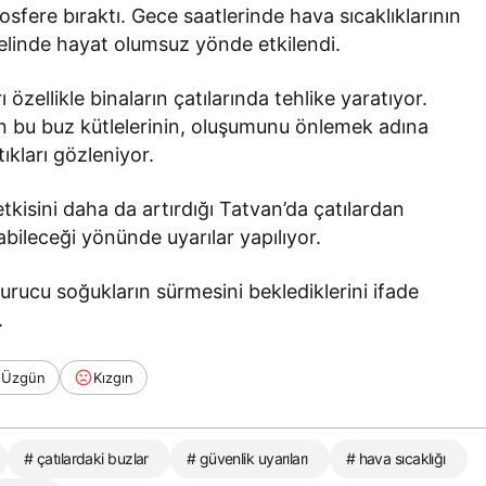
sfere bıraktı. Gece saatlerinde hava sıcaklıklarının
elinde hayat olumsuz yönde etkilendi.
 özellikle binaların çatılarında tehlike yaratıyor.
ran bu buz kütlelerinin, oluşumunu önlemek adına
ıkları gözleniyor.
kisini daha da artırdığı Tatvan’da çatılardan
abileceği yönünde uyarılar yapılıyor.
ucu soğukların sürmesini beklediklerini ifade
.
Üzgün
Kızgın
# çatılardaki buzlar
# güvenlik uyarıları
# hava sıcaklığı