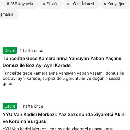
# 259 köy yolu
# Elazığ
# İl Özel İdaresi
# Kar yağışı
ışmaları
Çevre
1 hafta önce
Tunceli’de Gece Kameralarına Yansıyan Yaban Yaşamı:
Domuz ile Boz Ayı Aynı Karede
Tunceli’de gece kameralarına yansıyan yaban yaşamı: domuz ile
boz ayı aynı karede, sürpriz dolu görüntüler ve doğanın sessiz
gücü
Çevre
1 hafta önce
YYÜ Van Kedisi Merkezi: Yaz Sezonunda Ziyaretçi Akını
ve Koruma Vurgusu
YYÜ Van Kedisi Merkezi: Yaz ayında ziyaretçi akınına karşı