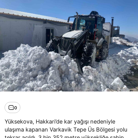
0
Yüksekova, Hakkari’de kar yağışı nedeniyle
ulaşıma kapanan Varkavik Tepe Üs Bölgesi yolu
tekrar açıldı. 3 bin 352 metre yüksekliğe sahip