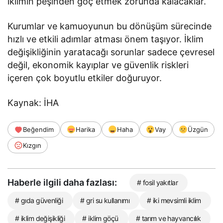
iklimin peşinden göç etmek zorunda kalacaklar.
Kurumlar ve kamuoyunun bu dönüşüm sürecinde
hızlı ve etkili adımlar atması önem taşıyor. İklim
değişikliğinin yaratacağı sorunlar sadece çevresel
değil, ekonomik kayıplar ve güvenlik riskleri
içeren çok boyutlu etkiler doğuruyor.
Kaynak: İHA
Beğendim
Harika
Haha
Vay
Üzgün
Kızgın
Haberle ilgili daha fazlası:
# fosil yakıtlar
# gıda güvenliği
# gri su kullanımı
# iki mevsimli iklim
# iklim değişikliği
# iklim göçü
# tarım ve hayvancılık