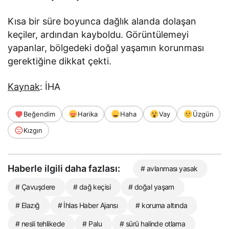
Kısa bir süre boyunca dağlık alanda dolaşan
keçiler, ardından kayboldu. Görüntülemeyi
yapanlar, bölgedeki doğal yaşamın korunması
gerektiğine dikkat çekti.
Kaynak
: İHA
Beğendim
Harika
Haha
Vay
Üzgün
Kızgın
Haberle ilgili daha fazlası:
# avlanması yasak
# Çavuşdere
# dağ keçisi
# doğal yaşam
# Elazığ
# İhlas Haber Ajansı
# koruma altında
# nesli tehlikede
# Palu
# sürü halinde otlama