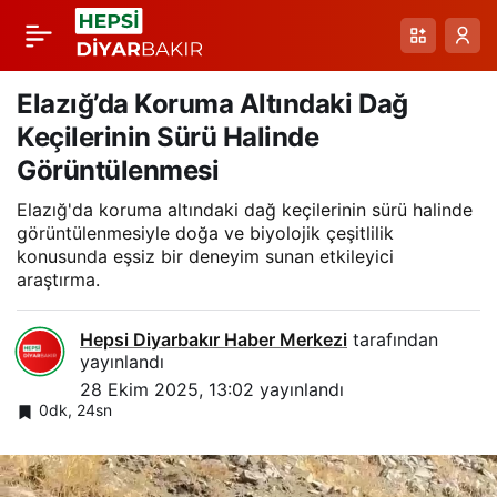
Nemrut Kalderası:
Paylaş
Sonbaharın Altın
Elazığ’da Koruma Altındaki Dağ
Keçilerinin Sürü Halinde
Işıklarıyla Bezenmiş
Görüntülenmesi
Elazığ'da koruma altındaki dağ keçilerinin sürü halinde
Doğa Harikası
görüntülenmesiyle doğa ve biyolojik çeşitlilik
konusunda eşsiz bir deneyim sunan etkileyici
araştırma.
Hepsi Diyarbakır Haber Merkezi
tarafından
yayınlandı
28 Ekim 2025, 13:02
yayınlandı
0dk, 24sn