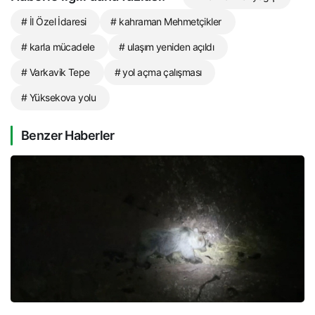
# İl Özel İdaresi
# kahraman Mehmetçikler
# karla mücadele
# ulaşım yeniden açıldı
# Varkavik Tepe
# yol açma çalışması
# Yüksekova yolu
Benzer Haberler