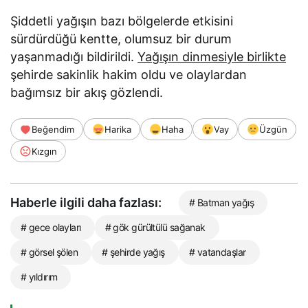
Şiddetli yağışın bazı bölgelerde etkisini
sürdürdüğü kentte, olumsuz bir durum
yaşanmadığı bildirildi.
Yağışın dinmesiyle birlikte
şehirde sakinlik hakim oldu ve olaylardan
bağımsız bir akış gözlendi.
Beğendim
Harika
Haha
Vay
Üzgün
Kızgın
Haberle ilgili daha fazlası:
# Batman yağış
# gece olayları
# gök gürültülü sağanak
# görsel şölen
# şehirde yağış
# vatandaşlar
# yıldırım