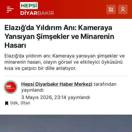
Batman’da Gök
Paylaş
Gürültülü Sağanakta
Elazığ’da Yıldırım Anı: Kameraya
Yansıyan Şimşekler ve Minarenin
Şimşekler Gökyüzünü
Hasarı
Elazığ’da yıldırım anı: Kameraya yansıyan şimşekler ve
Aydınlattı
minarenin hasarı, olayın görsel ve etkileyici öyküsünü
kısa ve çarpıcı bir dille anlatıyor.
Hepsi Diyarbakır Haber Merkezi
tarafından
yayınlandı
3 Mayıs 2026, 23:14
yayınlandı
0dk, 35sn