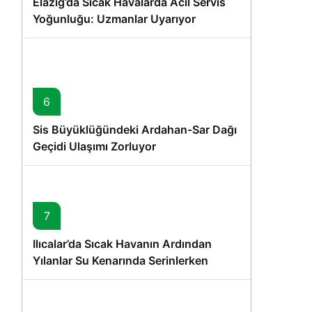
Elazığ’da Sıcak Havalarda Acil Servis
Yoğunluğu: Uzmanlar Uyarıyor
6
Sis Büyüklüğündeki Ardahan-Sar Dağı
Geçidi Ulaşımı Zorluyor
7
Ilıcalar’da Sıcak Havanın Ardından
Yılanlar Su Kenarında Serinlerken
Görüntülendi