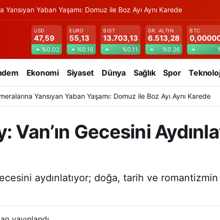
na Yansıyan Yaban Yaşamı: Domuz ile Boz Ayı Aynı Karede
USD
EURO
BIST
GR. ALTIN
BTC
47,59
55,13
13.703,13
6.513,28
0,0000
%0.02
%0.16
%0.11
%0.26
ndem
Ekonomi
Siyaset
Dünya
Sağlık
Spor
Teknoloj
meralarına Yansıyan Yaban Yaşamı: Domuz ile Boz Ayı Aynı Karede
y: Van’ın Gecesini Aydın
cesini aydınlatıyor; doğa, tarih ve romantizmin 
an yayınlandı