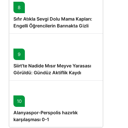
8
Sıfır Atıkla Sevgi Dolu Mama Kapları:
Engelli Öğrencilerin Barınakta Gizli
Dostları İçin Gönüllü Proje
9
Siirt’te Nadide Mısır Meyve Yarasası
Görüldü: Gündüz Aktiflik Kaydı
10
Alanyaspor-Perspolis hazırlık
karşılaşması 0-1