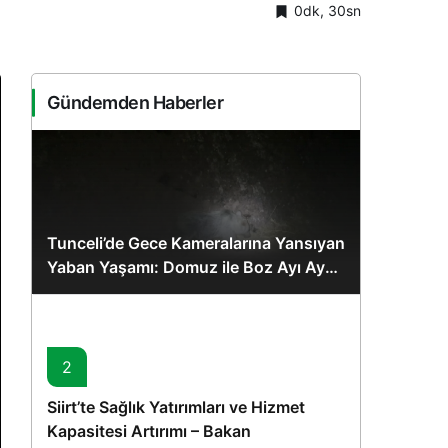
0dk, 30sn
Sistem Modu
Sistem modunu seçin.
Gündemden Haberler
Tunceli’de Gece Kameralarına Yansıyan
Yaban Yaşamı: Domuz ile Boz Ayı Aynı
Karede
2
Siirt’te Sağlık Yatırımları ve Hizmet
Kapasitesi Artırımı – Bakan