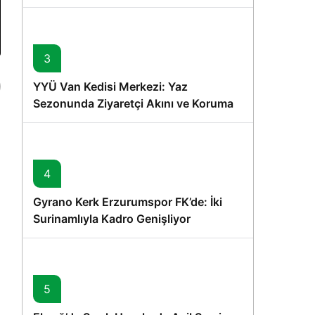
Memişoğlu’nun Ziyareti
3
YYÜ Van Kedisi Merkezi: Yaz
Sezonunda Ziyaretçi Akını ve Koruma
Vurgusu
4
Gyrano Kerk Erzurumspor FK’de: İki
Surinamlıyla Kadro Genişliyor
5