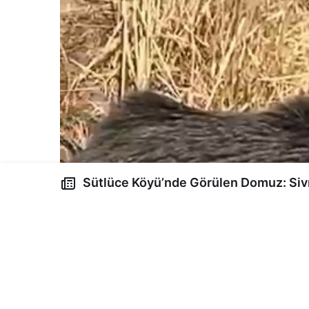
Sütlüce Köyü’nde Görülen Domuz: Sivri Düşünce ve Cep
Telinde Kayda Geçen Anlar