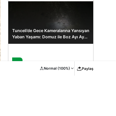
Tunceli’de Gece Kameralarına Yansıyan
Yaban Yaşamı: Domuz ile Boz Ayı Aynı
Karede
2
Normal (100%)
Paylaş
Siirt’te Sağlık Yatırımları ve Hizmet
Kapasitesi Artırımı – Bakan
Memişoğlu’nun Ziyareti
3
YYÜ Van Kedisi Merkezi: Yaz