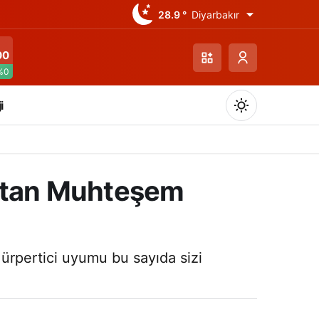
28.9 °
Diyarbakır
00
%0
i
latan Muhteşem
Gündüz Modu
Gündüz modunu seçin.
ürpertici uyumu bu sayıda sizi
Gece Modu
Gece modunu seçin.