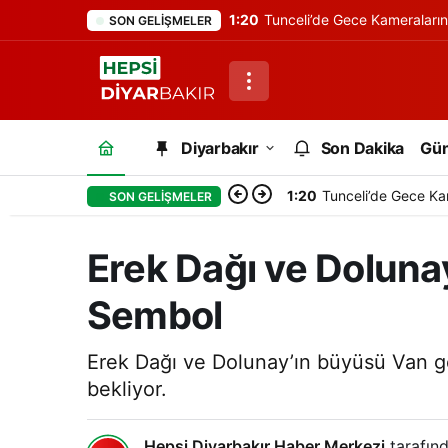
1:20
Tunceli’de Gece Kameraları
SON GELIŞMELER
Diyarbakır
Son Dakika
Gü
1:20
Tunceli’de Gece Ka
SON GELIŞMELER
Erek Dağı ve Doluna
Sembol
Erek Dağı ve Dolunay’ın büyüsü Van ge
bekliyor.
Hepsi Diyarbakır Haber Merkezi
tarafınd