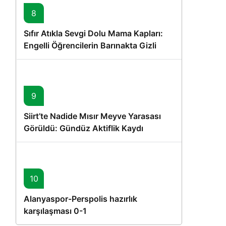
8
Sıfır Atıkla Sevgi Dolu Mama Kapları:
Engelli Öğrencilerin Barınakta Gizli
Dostları İçin Gönüllü Proje
9
Siirt’te Nadide Mısır Meyve Yarasası
Görüldü: Gündüz Aktiflik Kaydı
10
Alanyaspor-Perspolis hazırlık
karşılaşması 0-1