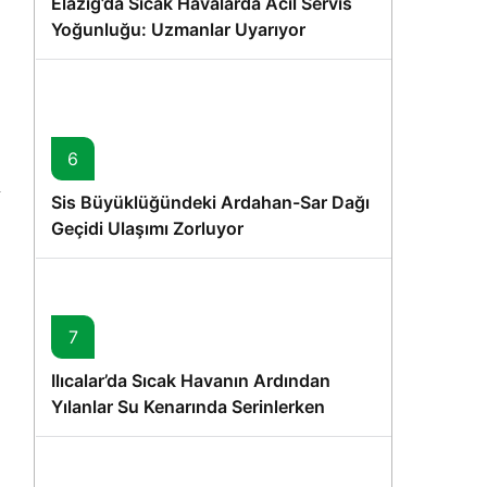
Elazığ’da Sıcak Havalarda Acil Servis
Yoğunluğu: Uzmanlar Uyarıyor
6
Sis Büyüklüğündeki Ardahan-Sar Dağı
Geçidi Ulaşımı Zorluyor
7
Ilıcalar’da Sıcak Havanın Ardından
Yılanlar Su Kenarında Serinlerken
Görüntülendi