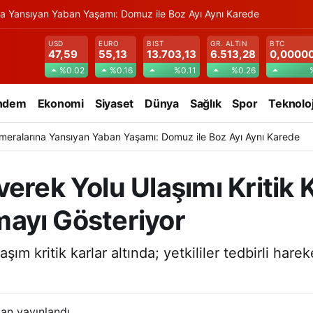
na Yansıyan Yaban Yaşamı: Domuz ile Boz Ayı Aynı Karede
USD
EURO
BIST
GR. ALTIN
BTC
47,59
55,13
13.703,13
6.513,28
0,0000
%0.02
%0.16
%0.11
%0.26
ndem
Ekonomi
Siyaset
Dünya
Sağlık
Spor
Teknoloj
meralarına Yansıyan Yaban Yaşamı: Domuz ile Boz Ayı Aynı Karede
erek Yolu Ulaşımı Kritik K
lmayı Gösteriyor
ım kritik karlar altında; yetkililer tedbirli hare
an yayınlandı