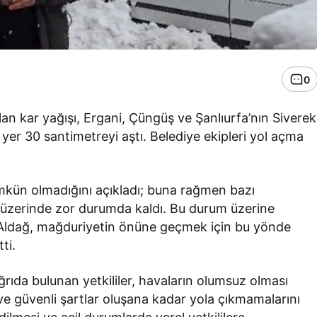
0
olan kar yağışı, Ergani, Çüngüş ve Şanlıurfa’nın Siverek
er yer 30 santimetreyi aştı. Belediye ekipleri yol açma
mümkün olmadığını açıkladı; buna rağmen bazı
ol üzerinde zor durumda kaldı. Bu durum üzerine
 Aldağ, mağduriyetin önüne geçmek için bu yönde
ti.
ıda bulunan yetkililer, havaların olumsuz olması
 ve güvenli şartlar oluşana kadar yola çıkmamalarını