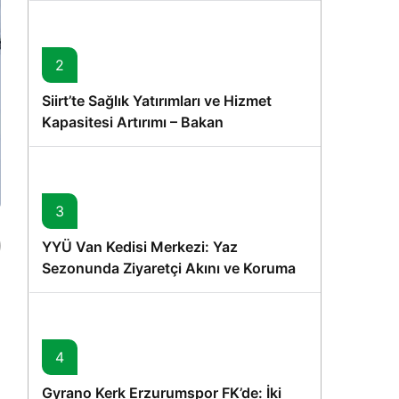
2
Siirt’te Sağlık Yatırımları ve Hizmet
Kapasitesi Artırımı – Bakan
Memişoğlu’nun Ziyareti
3
YYÜ Van Kedisi Merkezi: Yaz
Sezonunda Ziyaretçi Akını ve Koruma
Vurgusu
4
Gyrano Kerk Erzurumspor FK’de: İki