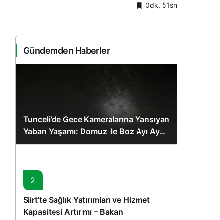
0dk, 51sn
Sistem Modu
Sistem modunu seçin.
Gündemden Haberler
Tunceli’de Gece Kameralarına Yansıyan
Yaban Yaşamı: Domuz ile Boz Ayı Aynı
Karede
2
Siirt’te Sağlık Yatırımları ve Hizmet
Kapasitesi Artırımı – Bakan