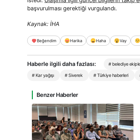
istedi.
Ulaşımla ilgili güncel bilgilerin takip 
başvurulması gerektiği vurgulandı.
Kaynak: İHA
Beğendim
Harika
Haha
Vay
Haberle ilgili daha fazlası:
# belediye ekiple
# Kar yağışı
# Siverek
# Türkiye haberleri
Benzer Haberler