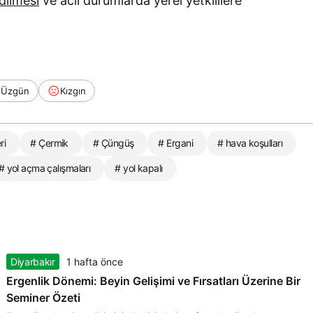
edilmesi
ve acil durumlarda yerel yetkililere
Üzgün
Kızgın
ri
# Çermik
# Çüngüş
# Ergani
# hava koşulları
# yol açma çalışmaları
# yol kapalı
Diyarbakır
1 hafta önce
Ergenlik Dönemi: Beyin Gelişimi ve Fırsatları Üzerine Bir
Seminer Özeti