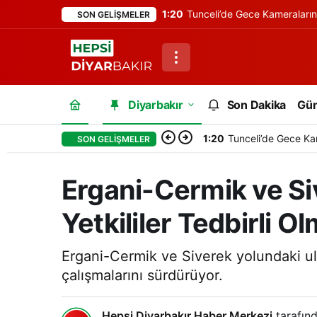
1:20
Tunceli’de Gece Kameraları
SON GELIŞMELER
Diyarbakır
Son Dakika
Gü
1:20
Tunceli’de Gece Ka
SON GELIŞMELER
Ergani-Cermik ve Siv
Yetkililer Tedbirli O
Ergani-Cermik ve Siverek yolundaki ulaş
çalışmalarını sürdürüyor.
Hepsi Diyarbakır Haber Merkezi
tarafınd