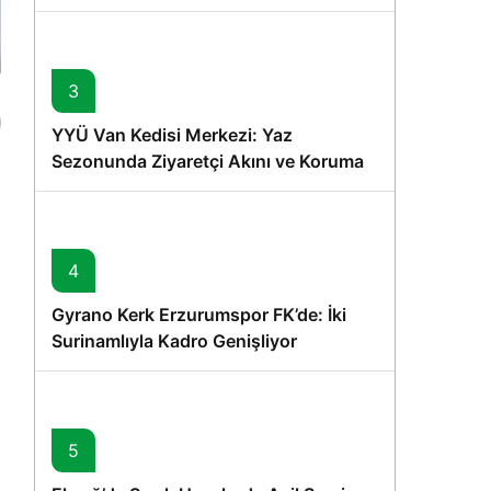
Memişoğlu’nun Ziyareti
3
YYÜ Van Kedisi Merkezi: Yaz
Sezonunda Ziyaretçi Akını ve Koruma
Vurgusu
4
Gyrano Kerk Erzurumspor FK’de: İki
Surinamlıyla Kadro Genişliyor
5