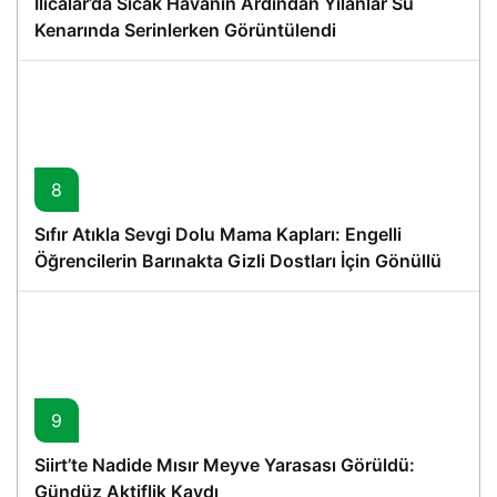
Ilıcalar’da Sıcak Havanın Ardından Yılanlar Su
Kenarında Serinlerken Görüntülendi
8
Sıfır Atıkla Sevgi Dolu Mama Kapları: Engelli
Öğrencilerin Barınakta Gizli Dostları İçin Gönüllü
Proje
9
Siirt’te Nadide Mısır Meyve Yarasası Görüldü:
Gündüz Aktiflik Kaydı