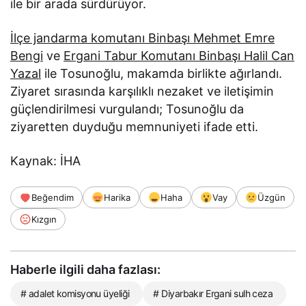
ile bir arada sürdürüyor.
İlçe jandarma komutanı Binbaşı Mehmet Emre
Bengi
ve
Ergani Tabur Komutanı Binbaşı Halil Can
Yazal
ile Tosunoğlu, makamda birlikte ağırlandı.
Ziyaret sırasında karşılıklı nezaket ve iletişimin
güçlendirilmesi vurgulandı; Tosunoğlu da
ziyaretten duyduğu memnuniyeti ifade etti.
Kaynak: İHA
Beğendim
Harika
Haha
Vay
Üzgün
Kızgın
Haberle ilgili daha fazlası:
# adalet komisyonu üyeliği
# Diyarbakır Ergani sulh ceza