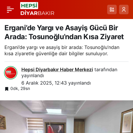
Diyarbakır Hevsel
Paylaş
Bahçeleri’nde
Ergani’de Yargı ve Asayiş Gücü Bir
Arada: Tosunoğlu’ndan Kısa Ziyaret
Gönüllülük Temizliği
Ergani’de yargı ve asayiş bir arada: Tosunoğlu’ndan
kısa ziyaretle güvenliğe dair bilgiler sunuluyor.
ve Dicle Nehri Çevresi
Hepsi Diyarbakır Haber Merkezi
tarafından
İcraatları
yayınlandı
6 Aralık 2025, 12:43
yayınlandı
0dk, 29sn