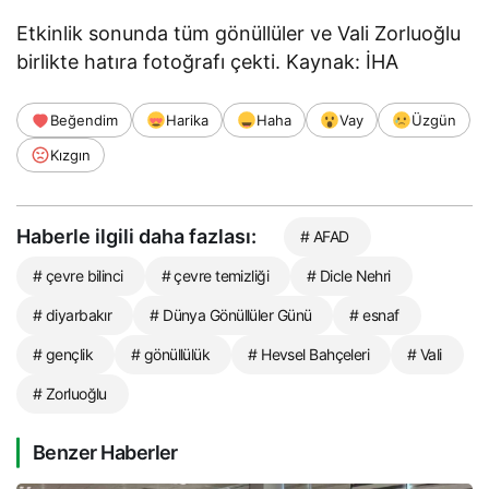
Etkinlik sonunda tüm gönüllüler ve Vali Zorluoğlu
birlikte hatıra fotoğrafı çekti. Kaynak: İHA
Beğendim
Harika
Haha
Vay
Üzgün
Kızgın
Haberle ilgili daha fazlası:
# AFAD
# çevre bilinci
# çevre temizliği
# Dicle Nehri
# diyarbakır
# Dünya Gönüllüler Günü
# esnaf
# gençlik
# gönüllülük
# Hevsel Bahçeleri
# Vali
# Zorluoğlu
Benzer Haberler