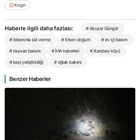
Kızgın
Haberle ilgili daha fazlası:
# Abuzer Güngör
# biberonla süt verme
# Erken doğum
# ev içi bakım
# hayvan bakımı
# İHA haberleri
# Karabey köyü
# keçi yetiştiriciliği
# oğlak bakımı
Benzer Haberler