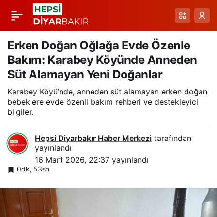
Pelitle Rögar
Paylaş
Kapaklarıyla Su
Erken Doğan Oğlağa Evde Özenle
Bakım: Karabey Köyünde Anneden
Taşkınını Kontrol
Süt Alamayan Yeni Doğanlar
Karabey Köyü’nde, anneden süt alamayan erken doğan
Altına Alan Köy
bebeklere evde özenli bakım rehberi ve destekleyici
bilgiler.
Muhtarı ve
Hepsi Diyarbakır Haber Merkezi
tarafından
Vatandaşlar
yayınlandı
16 Mart 2026, 22:37
yayınlandı
0dk, 53sn