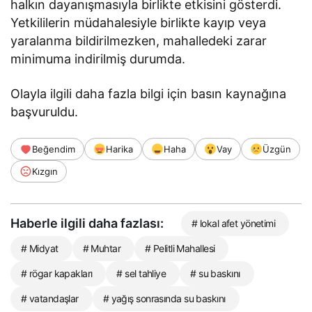
halkın dayanışmasıyla birlikte etkisini gösterdi.
Yetkililerin müdahalesiyle birlikte kayıp veya
yaralanma bildirilmezken, mahalledeki zarar
minimuma indirilmiş durumda.
Olayla ilgili daha fazla bilgi için basın kaynağına
başvuruldu.
Beğendim
Harika
Haha
Vay
Üzgün
Kızgın
Haberle ilgili daha fazlası:
# lokal afet yönetimi
# Midyat
# Muhtar
# Pelitli Mahallesi
# rögar kapakları
# sel tahliye
# su baskını
# vatandaşlar
# yağış sonrasında su baskını