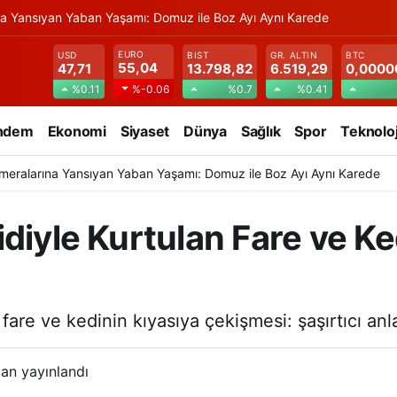
na Yansıyan Yaban Yaşamı: Domuz ile Boz Ayı Aynı Karede
EURO
USD
BIST
GR. ALTIN
BTC
55,04
47,71
13.798,82
6.519,29
0,0000
%0.11
%0.7
%0.41
%-0.06
ndem
Ekonomi
Siyaset
Dünya
Sağlık
Spor
Teknoloj
meralarına Yansıyan Yaban Yaşamı: Domuz ile Boz Ayı Aynı Karede
diyle Kurtulan Fare ve Ke
re ve kedinin kıyasıya çekişmesi: şaşırtıcı anla
an yayınlandı