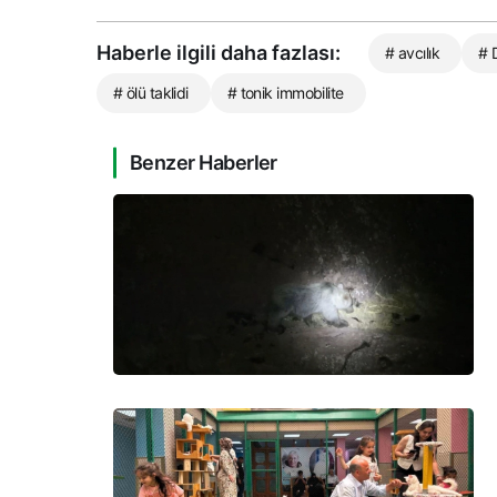
Haberle ilgili daha fazlası:
# avcılık
# 
# ölü taklidi
# tonik immobilite
Benzer Haberler