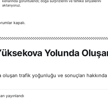
kenarında görüntülendi; doğa sürprizlerini ve tehlike sinyallerini
aktarıyoruz.
rumlar kapalı.
Yüksekova Yolunda Oluşa
uşan trafik yoğunluğu ve sonuçları hakkında hızl
an yayınlandı