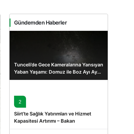
Sistem Modu
Sistem modunu seçin.
Gündemden Haberler
Tunceli’de Gece Kameralarına Yansıyan
Yaban Yaşamı: Domuz ile Boz Ayı Aynı
Karede
2
Siirt’te Sağlık Yatırımları ve Hizmet
Kapasitesi Artırımı – Bakan
Memişoğlu’nun Ziyareti