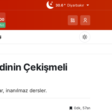
30.6 °
Diyarbakır
00
%0
i
dinin Çekişmeli
Gündüz Modu
Gündüz modunu seçin.
r, inanılmaz dersler.
Gece Modu
Gece modunu seçin.
0dk, 57sn