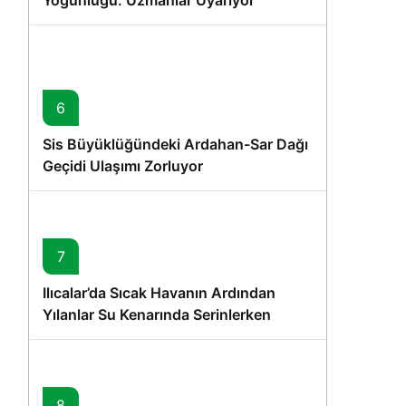
Yoğunluğu: Uzmanlar Uyarıyor
6
Sis Büyüklüğündeki Ardahan-Sar Dağı
Geçidi Ulaşımı Zorluyor
7
Ilıcalar’da Sıcak Havanın Ardından
Yılanlar Su Kenarında Serinlerken
Görüntülendi
8