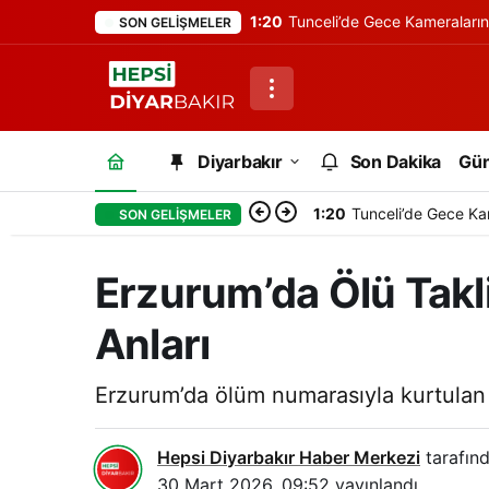
1:20
Tunceli’de Gece Kameraları
SON GELIŞMELER
Diyarbakır
Son Dakika
Gü
1:20
Tunceli’de Gece Ka
SON GELIŞMELER
Erzurum’da Ölü Takli
Anları
Erzurum’da ölüm numarasıyla kurtulan fa
Hepsi Diyarbakır Haber Merkezi
tarafınd
30 Mart 2026, 09:52
yayınlandı