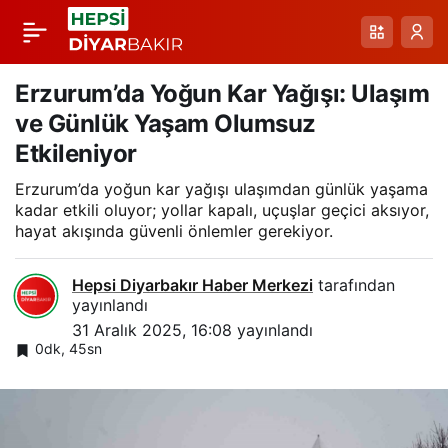
Benekli Köyünde
Paylaş
Gözlenen Kurt
Erzurum’da Yoğun Kar Yağışı: Ulaşım
ve Günlük Yaşam Olumsuz
Güvenlik Kamerasında
Etkileniyor
Erzurum’da yoğun kar yağışı ulaşımdan günlük yaşama
Net Kaydedildi
kadar etkili oluyor; yollar kapalı, uçuşlar geçici aksıyor,
hayat akışında güvenli önlemler gerekiyor.
Hepsi Diyarbakır Haber Merkezi
tarafından
yayınlandı
31 Aralık 2025, 16:08
yayınlandı
0dk, 45sn