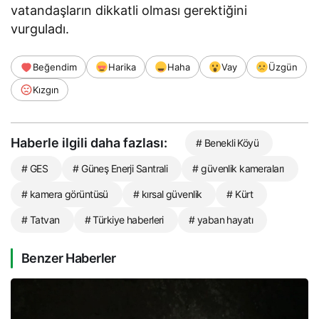
vatandaşların dikkatli olması gerektiğini
vurguladı.
Beğendim
Harika
Haha
Vay
Üzgün
Kızgın
Haberle ilgili daha fazlası:
# Benekli Köyü
# GES
# Güneş Enerji Santrali
# güvenlik kameraları
# kamera görüntüsü
# kırsal güvenlik
# Kürt
# Tatvan
# Türkiye haberleri
# yaban hayatı
Benzer Haberler