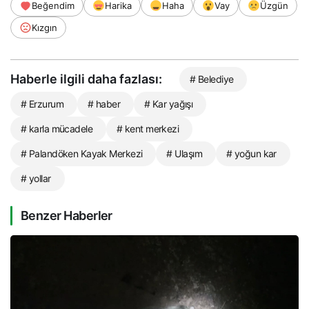
Beğendim
Harika
Haha
Vay
Üzgün
Kızgın
Haberle ilgili daha fazlası:
# Belediye
# Erzurum
# haber
# Kar yağışı
# karla mücadele
# kent merkezi
# Palandöken Kayak Merkezi
# Ulaşım
# yoğun kar
# yollar
Benzer Haberler