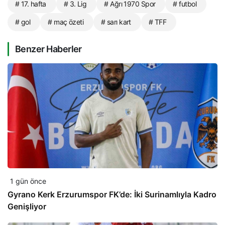
# 17. hafta
# 3. Lig
# Ağrı 1970 Spor
# futbol
# gol
# maç özeti
# sarı kart
# TFF
Benzer Haberler
1 gün önce
Gyrano Kerk Erzurumspor FK’de: İki Surinamlıyla Kadro
Genişliyor