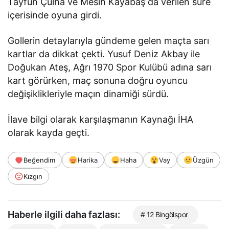
Tayfun Çulha ve Mesih Kayabaş da verilen süre
içerisinde oyuna girdi.
Gollerin detaylarıyla gündeme gelen maçta sarı
kartlar da dikkat çekti. Yusuf Deniz Akbay ile
Doğukan Ateş, Ağrı 1970 Spor Kulübü adına sarı
kart görürken, maç sonuna doğru oyuncu
değişiklikleriyle maçın dinamiği sürdü.
İlave bilgi olarak karşılaşmanın Kaynağı İHA
olarak kayda geçti.
Beğendim
Harika
Haha
Vay
Üzgün
Kızgın
Haberle ilgili daha fazlası:
# 12 Bingölspor