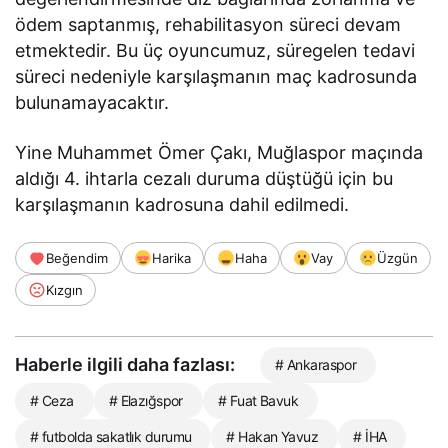
ödem saptanmış, rehabilitasyon süreci devam
etmektedir. Bu üç oyuncumuz, süregelen tedavi
süreci nedeniyle karşılaşmanın maç kadrosunda
bulunamayacaktır.
Yine Muhammet Ömer Çakı, Muğlaspor maçında
aldığı 4. ihtarla cezalı duruma düştüğü için bu
karşılaşmanın kadrosuna dahil edilmedi.
Beğendim
Harika
Haha
Vay
Üzgün
Kızgın
Haberle ilgili daha fazlası:
# Ankaraspor
# Ceza
# Elazığspor
# Fuat Bavuk
# futbolda sakatlık durumu
# Hakan Yavuz
# İHA