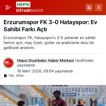
12 Bingölspor-Ağrı
Paylaş
1970 Spor: 2-2’lik
Erzurumspor FK 3-0 Hatayspor: Ev
Sahibi Farkı Açtı
Gergin Beraberlik ve
Erzurumspor FK, Hatayspor’u 3-0 yenerek ev sahibi
farkını açtı; maç özeti, goller ve analizlerle dolu bir
Gollerle Dolu Maç
galibiyet anlatımı.
Özeti
Hepsi Diyarbakır Haber Merkezi
tarafından
yayınlandı
16 Mart 2026, 09:54
yayınlandı
1dk, 30sn