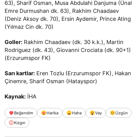
63), Sharif Osman, Musa Abdulahi Danjuma (Ünal
Emre Durmushan dk. 63), Rakhim Chaadaev
(Deniz Aksoy dk. 70), Ersin Aydemir, Prince Ating
(Yılmaz Cin dk. 70)
Goller:
Rakhim Chaadaev (dk. 30 k.k.), Martin
Rodriguez (dk. 43), Giovanni Crociata (dk. 90+1)
(Erzurumspor FK)
Sarı kartlar:
Eren Tozlu (Erzurumspor FK), Hakan
Çinemre, Sharif Osman (Hatayspor)
Kaynak:
İHA
Beğendim
Harika
Haha
Vay
Üzgün
Kızgın