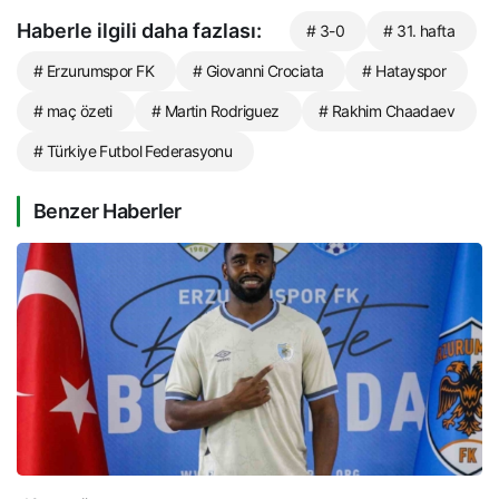
Haberle ilgili daha fazlası:
# 3-0
# 31. hafta
# Erzurumspor FK
# Giovanni Crociata
# Hatayspor
# maç özeti
# Martin Rodriguez
# Rakhim Chaadaev
# Türkiye Futbol Federasyonu
Benzer Haberler