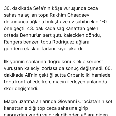
30. dakikada Sefa’nın köşe vuruşunda ceza
sahasına açılan topa Rakhim Chaadaev
dokununca ağlarla buluştu ve ev sahibi ekip 1-0
öne geçti. 43. dakikada sağ kanattan gelen
ortada Benhur’un sert şutu kaleciden döndü,
Rangers benzeri topu Rodriguez ağlara
göndererek skor farkını ikiye çıkardı.
İlk yarının sonlarına doğru konuk ekip serbest
vuruştan kaleciyi zorlasa da sonuç değişmedi. 60.
dakikada Ali’nin çektiği şutta Orbanic iki hamlede
topu kontrol ederken, maçın ilerleyen anlarında
skor değişmedi.
Maçın uzatma anlarında Giovanni Crociata’nın sol
kanattan aldığı top ceza sahasına girip
çaprazdan vurdu ve direk dibinden ağlara giden