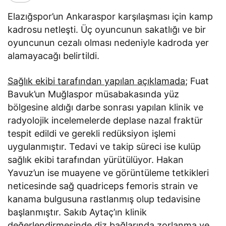
Elazığspor’un Ankaraspor karşılaşması için kamp
kadrosu netleşti. Üç oyuncunun sakatlığı ve bir
oyuncunun cezalı olması nedeniyle kadroda yer
alamayacağı belirtildi.
Sağlık ekibi tarafından yapılan açıklamada
; Fuat
Bavuk’un Muğlaspor müsabakasında yüz
bölgesine aldığı darbe sonrası yapılan klinik ve
radyolojik incelemelerde deplase nazal fraktür
tespit edildi ve gerekli redüksiyon işlemi
uygulanmıştır. Tedavi ve takip süreci ise kulüp
sağlık ekibi tarafından yürütülüyor. Hakan
Yavuz’un ise muayene ve görüntüleme tetkikleri
neticesinde sağ quadriceps femoris strain ve
kanama bulgusuna rastlanmış olup tedavisine
başlanmıştır. Sakıb Aytaç’ın klinik
değerlendirmesinde diz bağlarında zorlanma ve