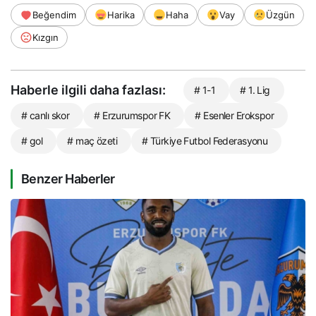
Beğendim
Harika
Haha
Vay
Üzgün
Kızgın
Haberle ilgili daha fazlası:
# 1-1
# 1. Lig
# canlı skor
# Erzurumspor FK
# Esenler Erokspor
# gol
# maç özeti
# Türkiye Futbol Federasyonu
Benzer Haberler