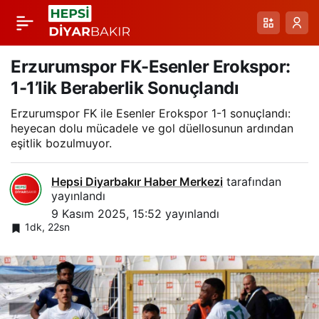
Anıl Demirci:
Paylaş
Beraberliğe Giden
Erzurumspor FK-Esenler Erokspor:
1-1’lik Beraberlik Sonuçlandı
Fırsatlar, Ama
Erzurumspor FK ile Esenler Erokspor 1-1 sonuçlandı:
heyecan dolu mücadele ve gol düellosunun ardından
Sonunda Hızlı
eşitlik bozulmuyor.
Bitmeyen Bir Heyecan
Hepsi Diyarbakır Haber Merkezi
tarafından
yayınlandı
9 Kasım 2025, 15:52
yayınlandı
1dk, 22sn