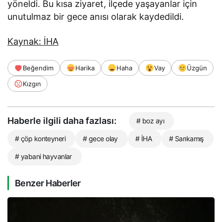
yöneldi. Bu kısa ziyaret, ilçede yaşayanlar için
unutulmaz bir gece anısı olarak kaydedildi.
Kaynak: İHA
Beğendim
Harika
Haha
Vay
Üzgün
Kızgın
Haberle ilgili daha fazlası:
# boz ayı
# çöp konteyneri
# gece olay
# İHA
# Sarıkamış
# yabani hayvanlar
Benzer Haberler