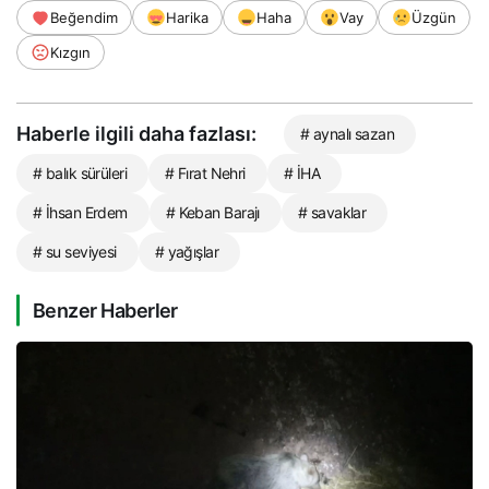
Beğendim
Harika
Haha
Vay
Üzgün
Kızgın
Haberle ilgili daha fazlası:
# aynalı sazan
# balık sürüleri
# Fırat Nehri
# İHA
# İhsan Erdem
# Keban Barajı
# savaklar
# su seviyesi
# yağışlar
Benzer Haberler