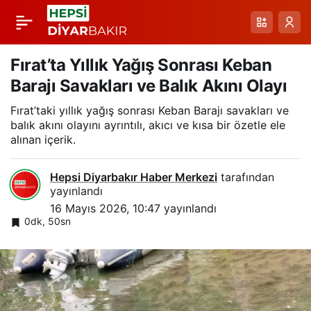
Sarıkamış’ta Gece
Paylaş
Gezisi: Boz Ayılar
Fırat’ta Yıllık Yağış Sonrası Keban
Barajı Savakları ve Balık Akını Olayı
Sokaklarda Dolaştı
Fırat’taki yıllık yağış sonrası Keban Barajı savakları ve
balık akını olayını ayrıntılı, akıcı ve kısa bir özetle ele
alınan içerik.
Hepsi Diyarbakır Haber Merkezi
tarafından
yayınlandı
16 Mayıs 2026, 10:47
yayınlandı
0dk, 50sn