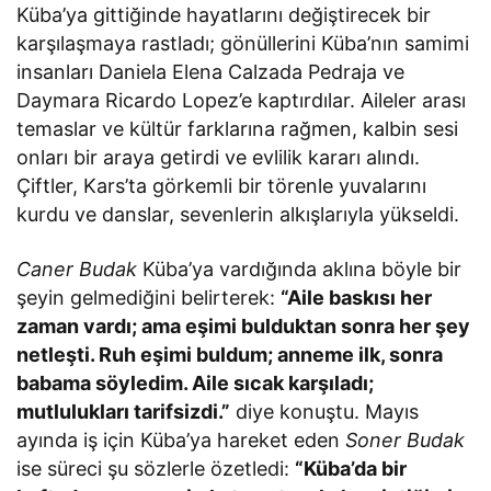
Küba’ya gittiğinde hayatlarını değiştirecek bir
karşılaşmaya rastladı; gönüllerini Küba’nın samimi
insanları Daniela Elena Calzada Pedraja ve
Daymara Ricardo Lopez’e kaptırdılar. Aileler arası
temaslar ve kültür farklarına rağmen, kalbin sesi
onları bir araya getirdi ve evlilik kararı alındı.
Çiftler, Kars’ta görkemli bir törenle yuvalarını
kurdu ve danslar, sevenlerin alkışlarıyla yükseldi.
Caner Budak
Küba’ya vardığında aklına böyle bir
şeyin gelmediğini belirterek:
“Aile baskısı her
zaman vardı; ama eşimi bulduktan sonra her şey
netleşti. Ruh eşimi buldum; anneme ilk, sonra
babama söyledim. Aile sıcak karşıladı;
mutlulukları tarifsizdi.”
diye konuştu. Mayıs
ayında iş için Küba’ya hareket eden
Soner Budak
ise süreci şu sözlerle özetledi:
“Küba’da bir