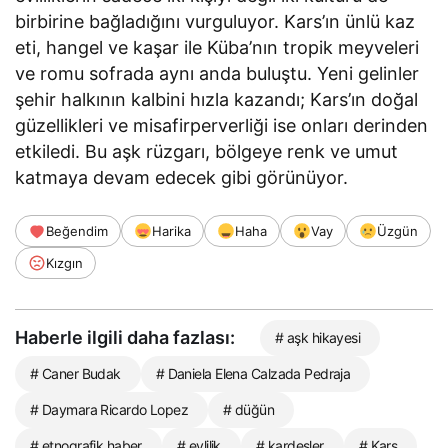
birbirine bağladığını vurguluyor. Kars’ın ünlü kaz
eti, hangel ve kaşar ile Küba’nın tropik meyveleri
ve romu sofrada aynı anda buluştu. Yeni gelinler
şehir halkının kalbini hızla kazandı; Kars’ın doğal
güzellikleri ve misafirperverliği ise onları derinden
etkiledi. Bu aşk rüzgarı, bölgeye renk ve umut
katmaya devam edecek gibi görünüyor.
Beğendim
Harika
Haha
Vay
Üzgün
Kızgın
Haberle ilgili daha fazlası:
# aşk hikayesi
# Caner Budak
# Daniela Elena Calzada Pedraja
# Daymara Ricardo Lopez
# düğün
# etnografik haber
# evlilik
# kardeşler
# Kars