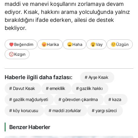
maddi ve manevi koşullarını zorlamaya devam
ediyor. Kısak, hakkını arama yolculuğunda yalnız
bırakıldığını ifade ederken, ailesi de destek
bekliyor.
Beğendim
Harika
Haha
Vay
Üzgün
Kızgın
Haberle ilgili daha fazlası:
# Ayşe Kısak
# Davut Kısak
# emeklilik
# gazilik hakkı
# gazilik mağduriyeti
# görevden çıkarılma
# kaza
# köy korucusu
# maddi zorluklar
# yargı süreci
Benzer Haberler