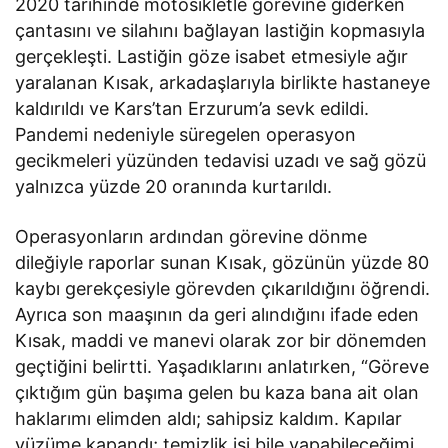
2020 tarihinde motosikletle görevine giderken
çantasını ve silahını bağlayan lastiğin kopmasıyla
gerçekleşti. Lastiğin göze isabet etmesiyle ağır
yaralanan Kısak, arkadaşlarıyla birlikte hastaneye
kaldırıldı ve Kars’tan Erzurum’a sevk edildi.
Pandemi nedeniyle süregelen operasyon
gecikmeleri yüzünden tedavisi uzadı ve sağ gözü
yalnızca yüzde 20 oranında kurtarıldı.
Operasyonların ardından görevine dönme
dileğiyle raporlar sunan Kısak, gözünün yüzde 80
kaybı gerekçesiyle görevden çıkarıldığını öğrendi.
Ayrıca son maaşının da geri alındığını ifade eden
Kısak, maddi ve manevi olarak zor bir dönemden
geçtiğini belirtti. Yaşadıklarını anlatırken, “Göreve
çıktığım gün başıma gelen bu kaza bana ait olan
haklarımı elimden aldı; sahipsiz kaldım. Kapılar
yüzüme kapandı; temizlik işi bile yapabileceğimi