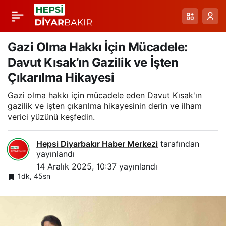
Tunceli Depremi:
Paylaş
Yedisu Fayı ve
Gazi Olma Hakkı İçin Mücadele:
Davut Kısak’ın Gazilik ve İşten
Bölgesel Riskler
Çıkarılma Hikayesi
Gazi olma hakkı için mücadele eden Davut Kısak'ın
Üzerine Uzman
gazilik ve işten çıkarılma hikayesinin derin ve ilham
verici yüzünü keşfedin.
Görüşü
Hepsi Diyarbakır Haber Merkezi
tarafından
yayınlandı
14 Aralık 2025, 10:37
yayınlandı
1dk, 45sn