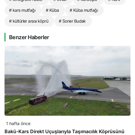
# kars mutfağı
# Küba
# Küba mutfağı
# kültürler arası köprü
# Soner Budak
Benzer Haberler
1 hafta önce
Bakü-Kars Direkt Uçuşlarıyla Taşımacılık Köprüsünü