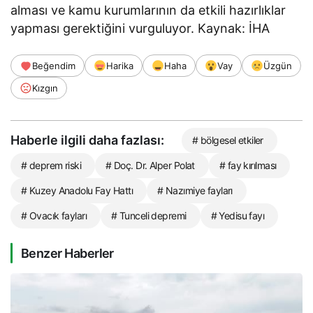
alması ve kamu kurumlarının da etkili hazırlıklar
yapması gerektiğini vurguluyor. Kaynak: İHA
Beğendim
Harika
Haha
Vay
Üzgün
Kızgın
Haberle ilgili daha fazlası:
# bölgesel etkiler
# deprem riski
# Doç. Dr. Alper Polat
# fay kırılması
# Kuzey Anadolu Fay Hattı
# Nazımiye fayları
# Ovacık fayları
# Tunceli depremi
# Yedisu fayı
Benzer Haberler