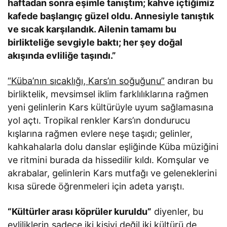
haftadan sonra eşimle tanıştım; kahve içtiğimiz
kafede başlangıç güzel oldu. Annesiyle tanıştık
ve sıcak karşılandık. Ailenin tamamı bu
birlikteliğe sevgiyle baktı; her şey doğal
akışında evliliğe taşındı.”
“Küba’nın sıcaklığı, Kars’ın soğuğunu”
andıran bu
birliktelik, mevsimsel iklim farklılıklarına rağmen
yeni gelinlerin Kars kültürüyle uyum sağlamasına
yol açtı. Tropikal renkler Kars’ın dondurucu
kışlarına rağmen evlere neşe taşıdı; gelinler,
kahkahalarla dolu danslar eşliğinde Küba müziğini
ve ritmini burada da hissedilir kıldı. Komşular ve
akrabalar, gelinlerin Kars mutfağı ve geleneklerini
kısa sürede öğrenmeleri için adeta yarıştı.
“Kültürler arası köprüler kuruldu”
diyenler, bu
evliliklerin sadece iki kişiyi değil iki kültürü de