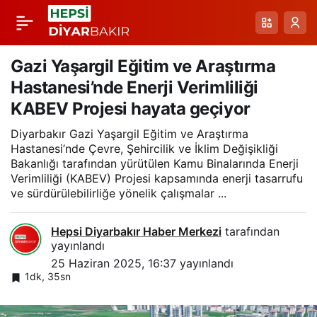
Gezici Çocuk Tiyatro
Paylaş
Günleri Ergani, Hazro
Gazi Yaşargil Eğitim ve Araştırma
Hastanesi’nde Enerji Verimliliği
ve Hani’de çocuklarla
KABEV Projesi hayata geçiyor
Diyarbakır Gazi Yaşargil Eğitim ve Araştırma
buluştu
Hastanesi’nde Çevre, Şehircilik ve İklim Değişikliği
Bakanlığı tarafından yürütülen Kamu Binalarında Enerji
Verimliliği (KABEV) Projesi kapsamında enerji tasarrufu
ve sürdürülebilirliğe yönelik çalışmalar ...
Hepsi Diyarbakır Haber Merkezi
tarafından
yayınlandı
25 Haziran 2025, 16:37
yayınlandı
1dk, 35sn