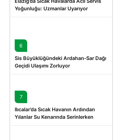
Elazığ’da Sıcak Havalarda Acil Servis
Yoğunluğu: Uzmanlar Uyarıyor
6
Sis Büyüklüğündeki Ardahan-Sar Dağı
Geçidi Ulaşımı Zorluyor
7
.
Ilıcalar’da Sıcak Havanın Ardından
Yılanlar Su Kenarında Serinlerken
Görüntülendi