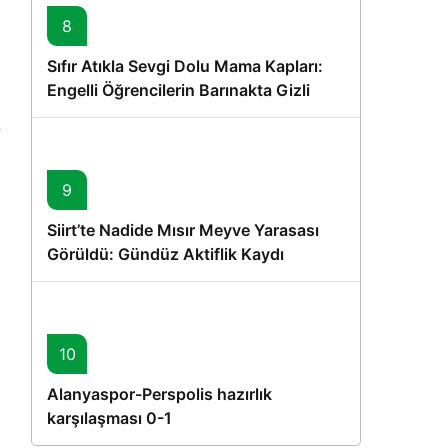
8
Sıfır Atıkla Sevgi Dolu Mama Kapları:
Engelli Öğrencilerin Barınakta Gizli
Dostları İçin Gönüllü Proje
9
Siirt’te Nadide Mısır Meyve Yarasası
Görüldü: Gündüz Aktiflik Kaydı
10
Alanyaspor-Perspolis hazırlık
karşılaşması 0-1