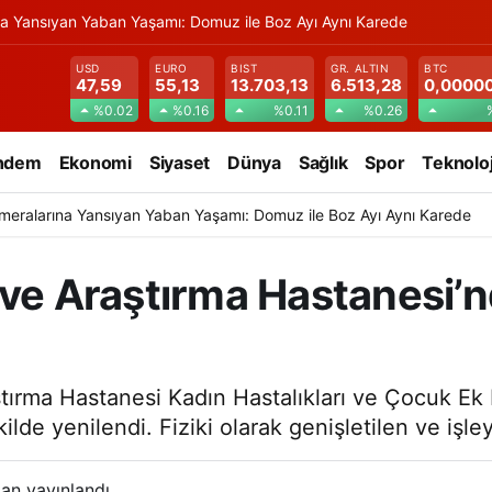
na Yansıyan Yaban Yaşamı: Domuz ile Boz Ayı Aynı Karede
USD
EURO
BIST
GR. ALTIN
BTC
47,59
55,13
13.703,13
6.513,28
0,0000
%0.02
%0.16
%0.11
%0.26
ndem
Ekonomi
Siyaset
Dünya
Sağlık
Spor
Teknoloj
meralarına Yansıyan Yaban Yaşamı: Domuz ile Boz Ayı Aynı Karede
 ve Araştırma Hastanesi’n
tırma Hastanesi Kadın Hastalıkları ve Çocuk Ek B
ilde yenilendi. Fiziki olarak genişletilen ve işle
an yayınlandı