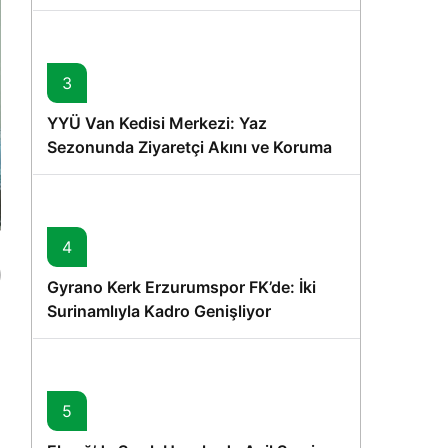
Memişoğlu’nun Ziyareti
3
YYÜ Van Kedisi Merkezi: Yaz
Sezonunda Ziyaretçi Akını ve Koruma
Vurgusu
4
Gyrano Kerk Erzurumspor FK’de: İki
Surinamlıyla Kadro Genişliyor
5