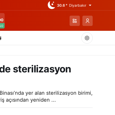
30.6 °
Diyarbakır
00
%0
i
de sterilizasyon
Gündüz Modu
Gündüz modunu seçin.
inası’nda yer alan sterilizasyon birimi,
yiş açısından yeniden ...
Gece Modu
Gece modunu seçin.