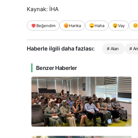
Kaynak: İHA
Beğendim
Harika
Haha
Vay
Haberle ilgili daha fazlası:
# Alan
# Am
Benzer Haberler