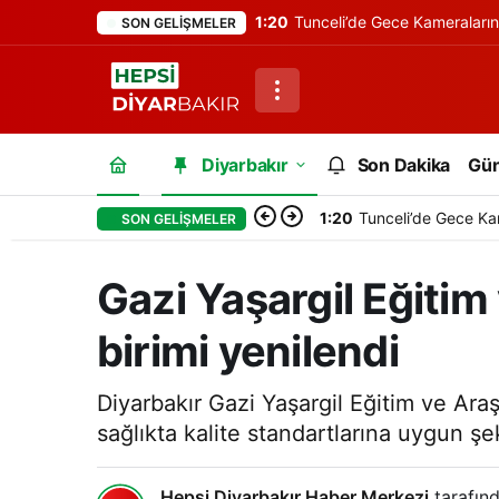
1:20
Tunceli’de Gece Kameraları
SON GELIŞMELER
Diyarbakır
Son Dakika
Gü
1:20
Tunceli’de Gece Ka
SON GELIŞMELER
Gazi Yaşargil Eğitim
birimi yenilendi
Diyarbakır Gazi Yaşargil Eğitim ve Araş
sağlıkta kalite standartlarına uygun şek
Hepsi Diyarbakır Haber Merkezi
tarafınd