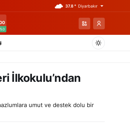
37.8 °
Diyarbakır
00
%0
i
ri İlkokulu’ndan
Gündüz Modu
Gündüz modunu seçin.
mazlumlara umut ve destek dolu bir
Gece Modu
Gece modunu seçin.