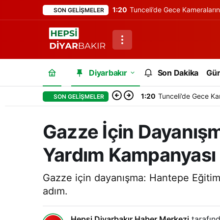
1:20
Tunceli’de Gece Kameraları
SON GELIŞMELER
Diyarbakır
Son Dakika
Gü
1:20
Tunceli’de Gece Ka
SON GELIŞMELER
Gazze İçin Dayanışm
Yardım Kampanyası
Gazze için dayanışma: Hantepe Eğitim
adım.
Hepsi Diyarbakır Haber Merkezi
tarafınd