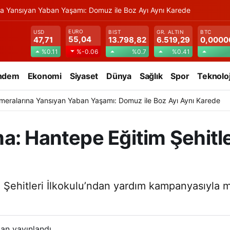
na Yansıyan Yaban Yaşamı: Domuz ile Boz Ayı Aynı Karede
EURO
USD
BIST
GR. ALTIN
BTC
55,04
47,71
13.798,82
6.519,29
0,0000
%0.11
%0.7
%0.41
%-0.06
ndem
Ekonomi
Siyaset
Dünya
Sağlık
Spor
Teknoloj
meralarına Yansıyan Yaban Yaşamı: Domuz ile Boz Ayı Aynı Karede
a: Hantepe Eğitim Şehitle
 Şehitleri İlkokulu’ndan yardım kampanyasıyla 
an yayınlandı