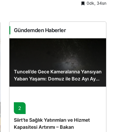
0dk, 34sn
Sistem Modu
Sistem modunu seçin.
Gündemden Haberler
Tunceli’de Gece Kameralarına Yansıyan
Yaban Yaşamı: Domuz ile Boz Ayı Aynı
Karede
2
Siirt’te Sağlık Yatırımları ve Hizmet
Kapasitesi Artırımı – Bakan