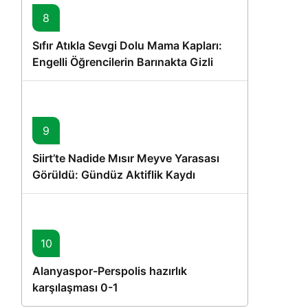
8
Sıfır Atıkla Sevgi Dolu Mama Kapları:
Engelli Öğrencilerin Barınakta Gizli
Dostları İçin Gönüllü Proje
9
Siirt’te Nadide Mısır Meyve Yarasası
Görüldü: Gündüz Aktiflik Kaydı
10
Alanyaspor-Perspolis hazırlık
karşılaşması 0-1