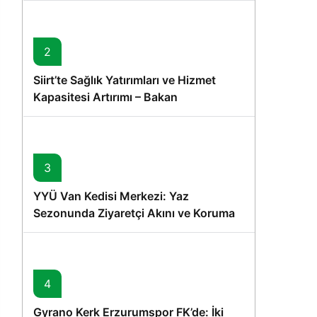
2
Siirt’te Sağlık Yatırımları ve Hizmet
Kapasitesi Artırımı – Bakan
Memişoğlu’nun Ziyareti
3
YYÜ Van Kedisi Merkezi: Yaz
Sezonunda Ziyaretçi Akını ve Koruma
Vurgusu
4
Gyrano Kerk Erzurumspor FK’de: İki