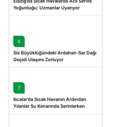
Elazığ’da Sıcak Havalarda Acil Servis
Yoğunluğu: Uzmanlar Uyarıyor
6
Sis Büyüklüğündeki Ardahan-Sar Dağı
Geçidi Ulaşımı Zorluyor
7
Ilıcalar’da Sıcak Havanın Ardından
Yılanlar Su Kenarında Serinlerken
Görüntülendi