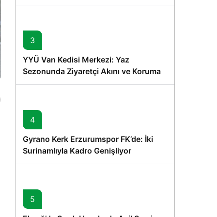
Memişoğlu’nun Ziyareti
3
YYÜ Van Kedisi Merkezi: Yaz
Sezonunda Ziyaretçi Akını ve Koruma
Vurgusu
4
Gyrano Kerk Erzurumspor FK’de: İki
Surinamlıyla Kadro Genişliyor
5