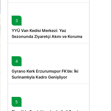
Memişoğlu’nun Ziyareti
3
YYÜ Van Kedisi Merkezi: Yaz
Sezonunda Ziyaretçi Akını ve Koruma
Vurgusu
4
Gyrano Kerk Erzurumspor FK’de: İki
Surinamlıyla Kadro Genişliyor
5