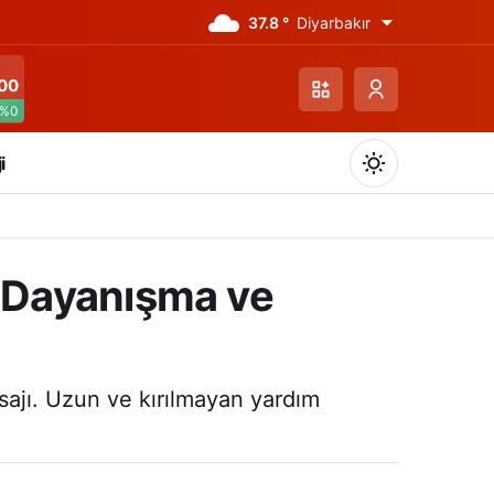
37.8 °
Diyarbakır
00
%0
i
 Dayanışma ve
Gündüz Modu
Gündüz modunu seçin.
ajı. Uzun ve kırılmayan yardım
Gece Modu
Gece modunu seçin.