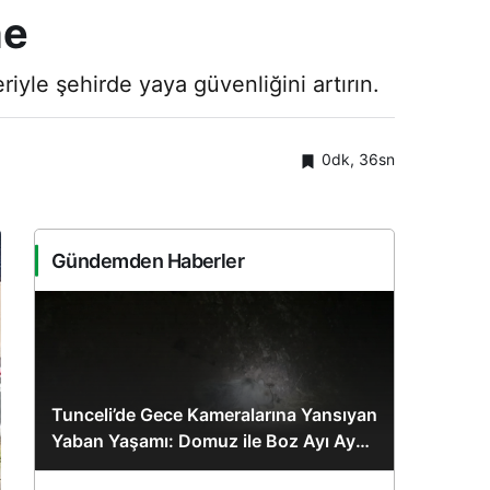
me
riyle şehirde yaya güvenliğini artırın.
0dk, 36sn
Gündemden Haberler
Tunceli’de Gece Kameralarına Yansıyan
Yaban Yaşamı: Domuz ile Boz Ayı Aynı
Karede