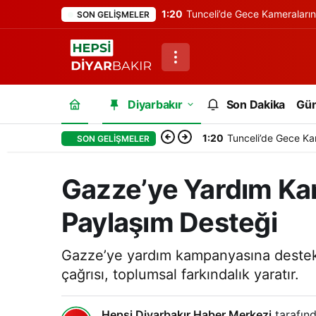
1:20
Tunceli’de Gece Kameraları
SON GELIŞMELER
Diyarbakır
Son Dakika
Gü
1:20
Tunceli’de Gece Ka
SON GELIŞMELER
Gazze’ye Yardım Ka
Paylaşım Desteği
Gazze’ye yardım kampanyasına destek 
çağrısı, toplumsal farkındalık yaratır.
Hepsi Diyarbakır Haber Merkezi
tarafınd