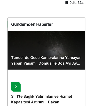
0dk, 33sn
Sistem Modu
Sistem modunu seçin.
Gündemden Haberler
Tunceli’de Gece Kameralarına Yansıyan
Yaban Yaşamı: Domuz ile Boz Ayı Aynı
Karede
2
Siirt’te Sağlık Yatırımları ve Hizmet
Kapasitesi Artırımı – Bakan