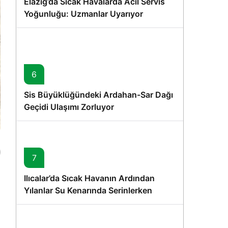
Elazığ’da Sıcak Havalarda Acil Servis
Yoğunluğu: Uzmanlar Uyarıyor
6
Sis Büyüklüğündeki Ardahan-Sar Dağı
Geçidi Ulaşımı Zorluyor
7
Ilıcalar’da Sıcak Havanın Ardından
Yılanlar Su Kenarında Serinlerken
Görüntülendi
e