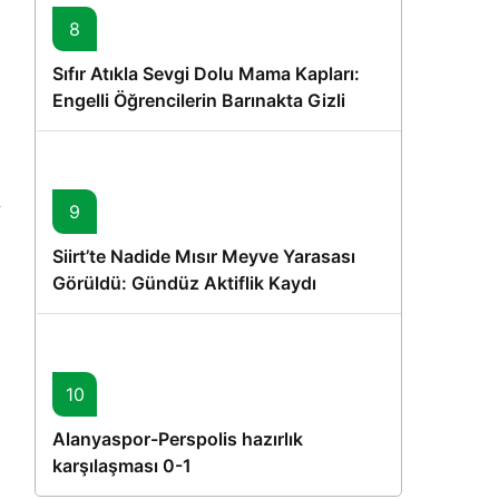
8
Sıfır Atıkla Sevgi Dolu Mama Kapları:
Engelli Öğrencilerin Barınakta Gizli
Dostları İçin Gönüllü Proje
9
Siirt’te Nadide Mısır Meyve Yarasası
Görüldü: Gündüz Aktiflik Kaydı
10
Alanyaspor-Perspolis hazırlık
karşılaşması 0-1