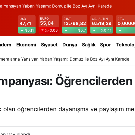
na Yansıyan Yaban Yaşamı: Domuz ile Boz Ayı Aynı Karede
EURO
USD
BIST
GR. ALTIN
BTC
55,04
47,71
13.798,82
6.519,29
0,0000
%0.11
%0.7
%0.41
%-0.06
ndem
Ekonomi
Siyaset
Dünya
Sağlık
Spor
Teknoloj
meralarına Yansıyan Yaban Yaşamı: Domuz ile Boz Ayı Aynı Karede
mpanyası: Öğrencilerden
olan öğrencilerden dayanışma ve paylaşım mes
an yayınlandı