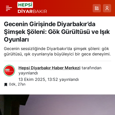
Ahlat’ın Gökyüzüyle
Paylaş
Buluşan Tarihi
Gecenin Girişinde Diyarbakır’da
Şimşek Şöleni: Gök Gürültüsü ve Işık
Kümbetleri ve Bulut
Oyunları
Gecenin sessizliğinde Diyarbakır’da şimşek şöleni: gök
Dansı
gürültüsü, ışık oyunlarıyla büyüleyici bir gece deneyimi.
Hepsi Diyarbakır Haber Merkezi
tarafından
yayınlandı
13 Ekim 2025, 13:52
yayınlandı
0dk, 27sn