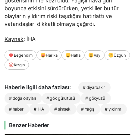
gösterisinin merkezi oldu. Yağışlı hava gün
boyunca etkisini sürdürürken, yetkililer bu tür
olayların yıldırım riski taşıdığını hatırlattı ve
vatandaşları dikkatli olmaya çağırdı.
Kaynak
: İHA
Beğendim
Harika
Haha
Vay
Üzgün
Kızgın
Haberle ilgili daha fazlası:
# diyarbakır
# doğa olayları
# gök gürültüsü
# gökyüzü
# haber
# İHA
# şimşek
# Yağış
# yıldırım
Benzer Haberler