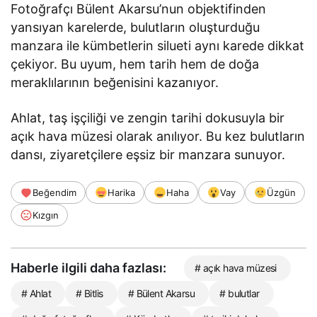
Fotoğrafçı Bülent Akarsu’nun objektifinden
yansıyan karelerde, bulutların oluşturduğu
manzara ile kümbetlerin silueti aynı karede dikkat
çekiyor. Bu uyum, hem tarih hem de doğa
meraklılarının beğenisini kazanıyor.
Ahlat, taş işçiliği ve zengin tarihi dokusuyla bir
açık hava müzesi olarak anılıyor. Bu kez bulutların
dansı, ziyaretçilere eşsiz bir manzara sunuyor.
Beğendim
Harika
Haha
Vay
Üzgün
Kızgın
Haberle ilgili daha fazlası:
# açık hava müzesi
# Ahlat
# Bitlis
# Bülent Akarsu
# bulutlar