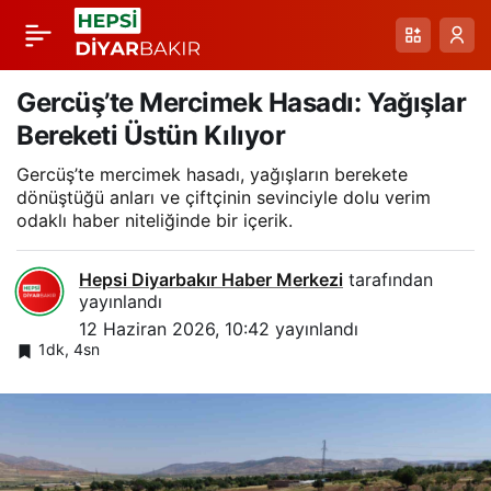
Akdağ’da Böcek
Paylaş
Sürüsü Gökyüzünü
Gercüş’te Mercimek Hasadı: Yağışlar
Bereketi Üstün Kılıyor
Boyadı: Sıcaklıkla
Gercüş’te mercimek hasadı, yağışların berekete
dönüştüğü anları ve çiftçinin sevinciyle dolu verim
Gelen Yoğunluk
odaklı haber niteliğinde bir içerik.
Görüntülendi
Hepsi Diyarbakır Haber Merkezi
tarafından
yayınlandı
12 Haziran 2026, 10:42
yayınlandı
1dk, 4sn