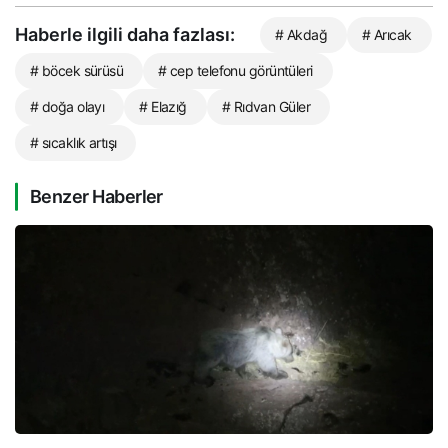
Haberle ilgili daha fazlası:
# Akdağ
# Arıcak
# böcek sürüsü
# cep telefonu görüntüleri
# doğa olayı
# Elazığ
# Rıdvan Güler
# sıcaklık artışı
Benzer Haberler