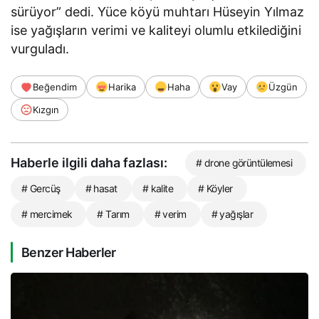
sürüyor” dedi. Yüce köyü muhtarı Hüseyin Yılmaz
ise yağışların verimi ve kaliteyi olumlu etkilediğini
vurguladı.
Beğendim
Harika
Haha
Vay
Üzgün
Kızgın
Haberle ilgili daha fazlası:
# drone görüntülemesi
# Gercüş
# hasat
# kalite
# Köyler
# mercimek
# Tarım
# verim
# yağışlar
Benzer Haberler