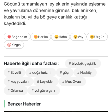
Göçünü tamamlayan leyleklerin yakında eşleşme
ve yavrulama dönemine girmesi beklenirken,
kuşların bu yıl da bölgeye canlılık kattığı
kaydedildi.
Beğendim
Harika
Haha
Vay
Üzgün
Kızgın
Haberle ilgili daha fazlası:
# biyolojik çeşitlilik
# Büvetli
# doğa turizmi
# göç
# Hasköy
# kuş yuvaları
# Leylekler
# Muş Ovası
# Ortanca
# yol güzergahı
Benzer Haberler