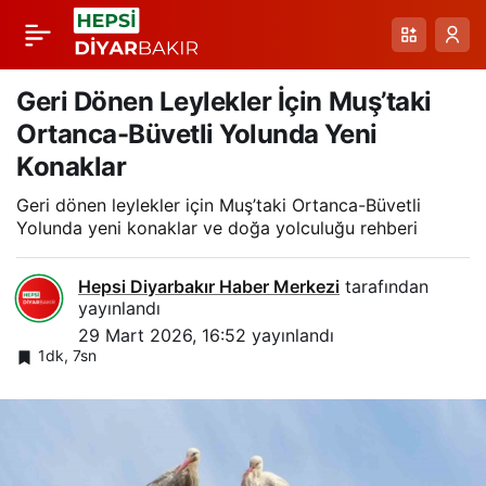
Saipbeyli Köyünde
Paylaş
Nesli Tehlikede Su
Geri Dönen Leylekler İçin Muş’taki
Ortanca-Büvetli Yolunda Yeni
Samuru Görüntüsü ve
Konaklar
Geri dönen leylekler için Muş’taki Ortanca-Büvetli
Yerel Gözlem
Yolunda yeni konaklar ve doğa yolculuğu rehberi
Hepsi Diyarbakır Haber Merkezi
tarafından
yayınlandı
29 Mart 2026, 16:52
yayınlandı
1dk, 7sn