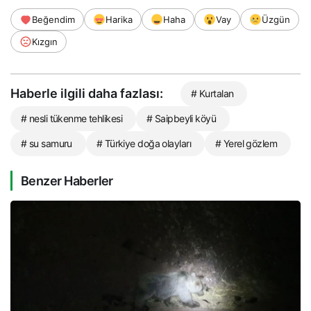
Beğendim
Harika
Haha
Vay
Üzgün
Kızgın
Haberle ilgili daha fazlası:
# Kurtalan
# nesli tükenme tehlikesi
# Saipbeyli köyü
# su samuru
# Türkiye doğa olayları
# Yerel gözlem
Benzer Haberler