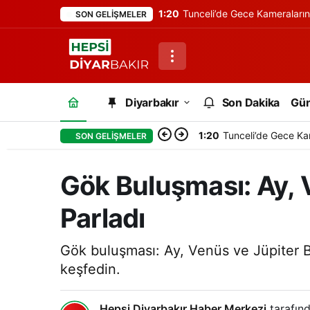
1:20
Tunceli’de Gece Kameraları
SON GELIŞMELER
Diyarbakır
Son Dakika
Gü
1:20
Tunceli’de Gece Ka
SON GELIŞMELER
Gök Buluşması: Ay, V
Parladı
Gök buluşması: Ay, Venüs ve Jüpiter B
keşfedin.
Hepsi Diyarbakır Haber Merkezi
tarafınd