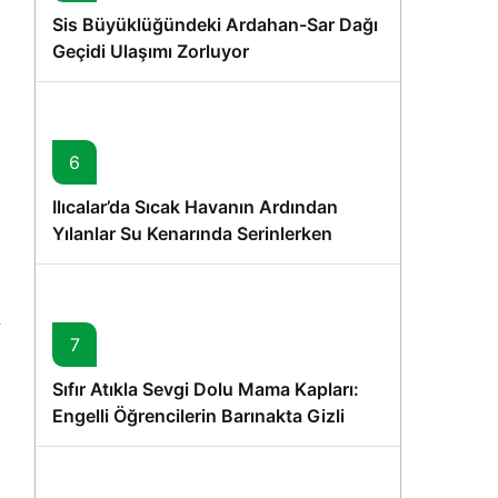
Sis Büyüklüğündeki Ardahan-Sar Dağı
Geçidi Ulaşımı Zorluyor
6
Ilıcalar’da Sıcak Havanın Ardından
Yılanlar Su Kenarında Serinlerken
Görüntülendi
7
Sıfır Atıkla Sevgi Dolu Mama Kapları:
Engelli Öğrencilerin Barınakta Gizli
Dostları İçin Gönüllü Proje