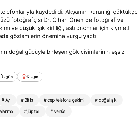
telefonlarıyla kaydedildi. Akşamın karanlığı çöktükçe
üzü fotoğrafçısı Dr. Cihan Önen de fotoğraf ve
ı ve düşük ışık kirliliği, astronomlar için kıymetli
gede gözlemlerin önemine vurgu yaptı.
nin doğal gücüyle birleşen gök cisimlerinin eşsiz
Üzgün
Kızgın
# Ay
# Bitlis
# cep telefonu çekimi
# doğal ışık
zalanma
# jüpiter
# venüs