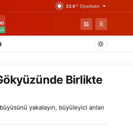
23.9 °
Diyarbakır
00
%0
i
 Gökyüzünde Birlikte
Gündüz Modu
Gündüz modunu seçin.
büyüsünü yakalayın, büyüleyici anları
Gece Modu
Gece modunu seçin.