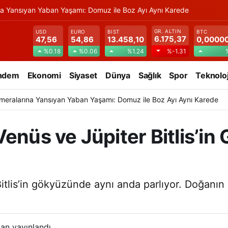
na Yansıyan Yaban Yaşamı: Domuz ile Boz Ayı Aynı Karede
GR. ALTIN
USD
EURO
BIST
BTC
6.175,37
47,56
54,86
13.458,10
0,0000
%0.18
%0.06
%1.24
%-1.31
ndem
Ekonomi
Siyaset
Dünya
Sağlık
Spor
Teknoloj
meralarına Yansıyan Yaban Yaşamı: Domuz ile Boz Ayı Aynı Karede
enüs ve Jüpiter Bitlis’in
itlis’in gökyüzünde aynı anda parlıyor. Doğanın 
an yayınlandı