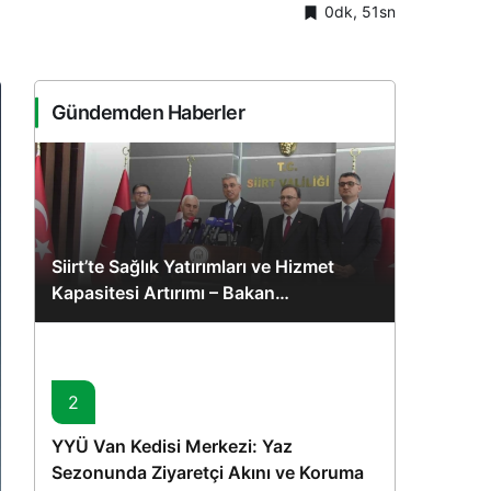
0dk, 51sn
Sistem Modu
Sistem modunu seçin.
Gündemden Haberler
Siirt’te Sağlık Yatırımları ve Hizmet
Kapasitesi Artırımı – Bakan
Memişoğlu’nun Ziyareti
2
YYÜ Van Kedisi Merkezi: Yaz
Sezonunda Ziyaretçi Akını ve Koruma