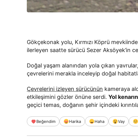
Gökçekonak yolu, Kırmızı Köprü mevkiinde, i
ilerleyen saatte sürücü Sezer Aksöyek’in c
Doğal yaşam alanından yola çıkan yavrular, 
çevrelerini merakla inceleyip doğal habitat
Çevrelerini izleyen sürücünün
kameraya aldığ
etkileşimini gözler önüne serdi.
Yol kenarın
geçici temas, doğanın şehir içindeki kırıntıla
Beğendim
Harika
Haha
Vay