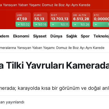
na Yansıyan Yaban Yaşamı: Domuz ile Boz Ayı Aynı Karede
USD
EURO
BIST
GR. ALTIN
BTC
47,59
55,13
13.703,13
6.513,28
0,0000
%0.02
%0.16
%0.11
%0.26
ndem
Ekonomi
Siyaset
Dünya
Sağlık
Spor
Teknoloj
meralarına Yansıyan Yaban Yaşamı: Domuz ile Boz Ayı Aynı Karede
Tilki Yavruları Kamerada
merada; karayolda kısa bir görünüm ve doğal anl
an yayınlandı