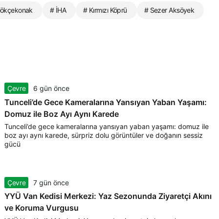
Gökçekonak
# İHA
# Kırmızı Köprü
# Sezer Aksöyek
Çevre
6 gün önce
Tunceli’de Gece Kameralarına Yansıyan Yaban Yaşamı:
Domuz ile Boz Ayı Aynı Karede
Tunceli’de gece kameralarına yansıyan yaban yaşamı: domuz ile
boz ayı aynı karede, sürpriz dolu görüntüler ve doğanın sessiz
gücü
Çevre
7 gün önce
YYÜ Van Kedisi Merkezi: Yaz Sezonunda Ziyaretçi Akını
ve Koruma Vurgusu