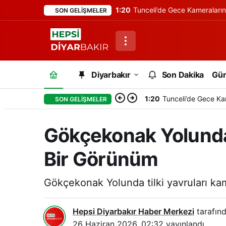
1:20
Tunceli’de Gece Kameraları
SON GELIŞMELER
Diyarbakır
Son Dakika
Gü
1:20
Tunceli’de Gece Ka
SON GELIŞMELER
Gökçekonak Yolunda 
Bir Görünüm
Gökçekonak Yolunda tilki yavruları ka
Hepsi Diyarbakır Haber Merkezi
tarafınd
26 Haziran 2026, 02:32
yayınlandı