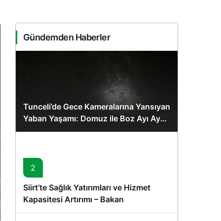
Sistem Modu
Sistem modunu seçin.
Gündemden Haberler
Tunceli’de Gece Kameralarına Yansıyan
Yaban Yaşamı: Domuz ile Boz Ayı Aynı
Karede
2
Siirt’te Sağlık Yatırımları ve Hizmet
Kapasitesi Artırımı – Bakan
Memişoğlu’nun Ziyareti