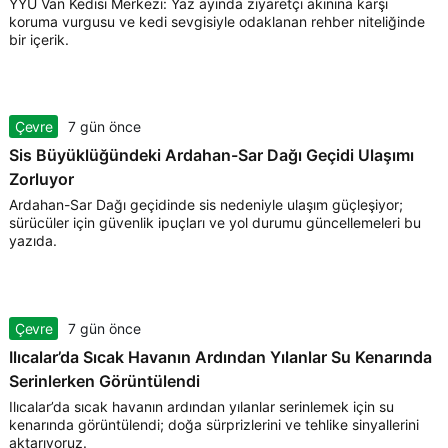
YYÜ Van Kedisi Merkezi: Yaz ayında ziyaretçi akınına karşı
koruma vurgusu ve kedi sevgisiyle odaklanan rehber niteliğinde
bir içerik.
Çevre
7 gün önce
Sis Büyüklüğündeki Ardahan-Sar Dağı Geçidi Ulaşımı
Zorluyor
Ardahan-Sar Dağı geçidinde sis nedeniyle ulaşım güçleşiyor;
sürücüler için güvenlik ipuçları ve yol durumu güncellemeleri bu
yazıda.
Çevre
7 gün önce
Ilıcalar’da Sıcak Havanın Ardından Yılanlar Su Kenarında
Serinlerken Görüntülendi
Ilıcalar’da sıcak havanın ardından yılanlar serinlemek için su
kenarında görüntülendi; doğa sürprizlerini ve tehlike sinyallerini
aktarıyoruz.