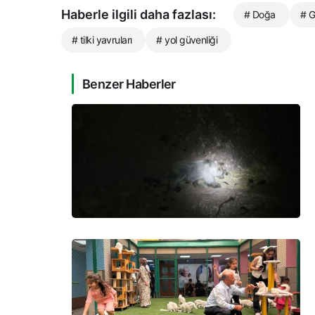
Haberle ilgili daha fazlası:
# Doğa
# 
# tilki yavruları
# yol güvenliği
Benzer Haberler