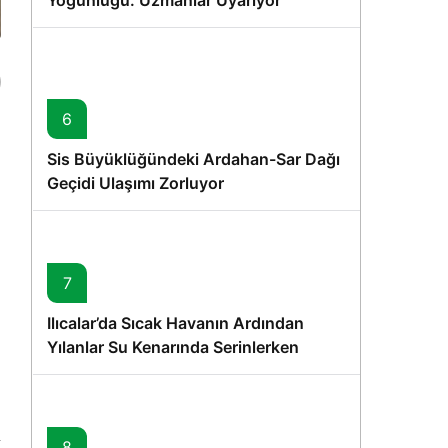
Yoğunluğu: Uzmanlar Uyarıyor
6
Sis Büyüklüğündeki Ardahan-Sar Dağı
Geçidi Ulaşımı Zorluyor
7
Ilıcalar’da Sıcak Havanın Ardından
Yılanlar Su Kenarında Serinlerken
Görüntülendi
8