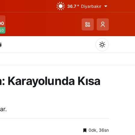
36.7 °
Diyarbakır
00
%0
i
: Karayolunda Kısa
Gündüz Modu
Gündüz modunu seçin.
ar.
Gece Modu
Gece modunu seçin.
0dk, 36sn