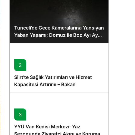
Tunceli’de Gece Kameralarına Yansıyan
Yaban Yaşamı: Domuz ile Boz Ayı Aynı
Karede
2
Siirt’te Sağlık Yatırımları ve Hizmet
Kapasitesi Artırımı – Bakan
Memişoğlu’nun Ziyareti
3
YYÜ Van Kedisi Merkezi: Yaz
Sezonunda Ziyaretçi Akını ve Koruma