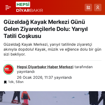
Karlı Yolda Yaban
Paylaş
Domuzu: Büyülenen
Güzeldağ Kayak Merkezi Günü
Gelen Ziyaretçilerle Dolu: Yarıyıl
Anlar ve Yol Güvenliği
Tatili Coşkusu
Güzeldağ Kayak Merkezi, yarıyıl tatilinde ziyaretçi
akınıyla dopdolu! Kayak, müzik ve eğlence dolu bir gün
sizi bekliyor.
Hepsi Diyarbakır Haber Merkezi
tarafından
yayınlandı
26 Ocak 2026, 11:37
yayınlandı
1dk, 58sn