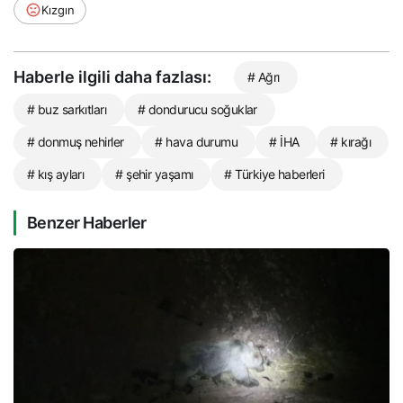
Kızgın
Haberle ilgili daha fazlası:
# Ağrı
# buz sarkıtları
# dondurucu soğuklar
# donmuş nehirler
# hava durumu
# İHA
# kırağı
# kış ayları
# şehir yaşamı
# Türkiye haberleri
Benzer Haberler