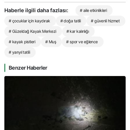
Haberle ilgili daha fazlası:
# aile etkinlikleri
# çocuklar için kaydırak
# doğa tatili
# güvenli hizmet
# Güzeldağ Kayak Merkezi
# kar kalınlığı
# kayak pistleri
# Muş
# spor ve eğlence
# yarıyıl tatili
Benzer Haberler