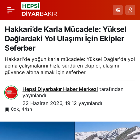
Munzur Gözeleri’nde
Paylaş
Yaz Yoğunluğu ve
Hakkari’de Karla Mücadele: Yüksel
Dağlardaki Yol Ulaşımı İçin Ekipler
Doğayla İç İçe Anlar
Seferber
Hakkari'de yoğun karla mücadele: Yüksel Dağlar'da yol
açma çalışmalarını hızla sürdüren ekipler, ulaşımı
güvence altına almak için seferber.
Hepsi Diyarbakır Haber Merkezi
tarafından
yayınlandı
22 Haziran 2026, 19:12
yayınlandı
0dk, 44sn