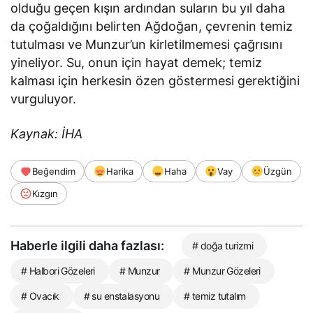
olduğu geçen kışın ardından suların bu yıl daha
da çoğaldığını belirten Ağdoğan, çevrenin temiz
tutulması ve Munzur’un kirletilmemesi çağrısını
yineliyor. Su, onun için hayat demek; temiz
kalması için herkesin özen göstermesi gerektiğini
vurguluyor.
Kaynak: İHA
Beğendim
Harika
Haha
Vay
Üzgün
Kızgın
Haberle ilgili daha fazlası:
# doğa turizmi
# Halbori Gözeleri
# Munzur
# Munzur Gözeleri
# Ovacık
# su enstalasyonu
# temiz tutalım