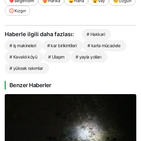
Beğendim
Harika
Haha
Vay
Üzgün
Kızgın
Haberle ilgili daha fazlası:
# Hakkari
# iş makineleri
# kar birikintileri
# karla mücadele
# Kavaklı köyü
# Ulaşım
# yayla yolları
# yüksek rakımlar
Benzer Haberler