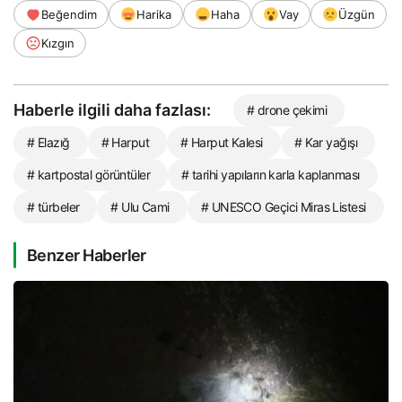
Beğendim
Harika
Haha
Vay
Üzgün
Kızgın
Haberle ilgili daha fazlası:
# drone çekimi
# Elazığ
# Harput
# Harput Kalesi
# Kar yağışı
# kartpostal görüntüler
# tarihi yapıların karla kaplanması
# türbeler
# Ulu Cami
# UNESCO Geçici Miras Listesi
Benzer Haberler