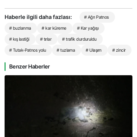
Haberle ilgili daha fazlası:
# Ağrı Patnos
# buzlanma
# kar küreme
# Kar yağışı
# kış lastiği
# tırlar
# trafik durduruldu
# Tutak-Patnos yolu
# tuzlama
# Ulaşım
# zincir
Benzer Haberler