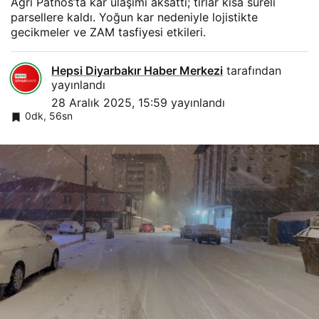
Ağrı Patnos’ta kar ulaşımı aksattı; tırlar kısa süreli
parsellere kaldı. Yoğun kar nedeniyle lojistikte
gecikmeler ve ZAM tasfiyesi etkileri.
Hepsi Diyarbakır Haber Merkezi
tarafından
yayınlandı
28 Aralık 2025, 15:59
yayınlandı
0dk, 56sn