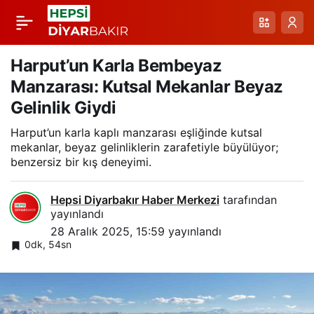
Ağrı Patnos’ta Kar
Paylaş
Yağışı Ulaştırmayı
Harput’un Karla Bembeyaz
Manzarası: Kutsal Mekanlar Beyaz
Olumsuz Etkiledi:
Gelinlik Giydi
Harput’un karla kaplı manzarası eşliğinde kutsal
Tırlar Kısa Süreli
mekanlar, beyaz gelinliklerin zarafetiyle büyülüyor;
benzersiz bir kış deneyimi.
Parsellere Kaldı
Hepsi Diyarbakır Haber Merkezi
tarafından
yayınlandı
28 Aralık 2025, 15:59
yayınlandı
0dk, 54sn