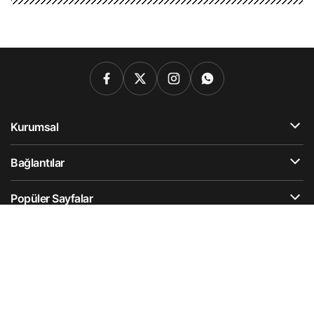
Kurumsal
Bağlantılar
Popüler Sayfalar
Gündeme Dair
Künye
Hesabım
Gizlilik Politikası
İletişim
Hesabımı Sil
© Telif Hakkı 2025, Tüm Hakları Saklıdır.