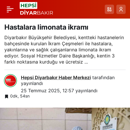
Stajyer öğrencilere iş
Paylaş
sağlığı ve güvenliği
Hastalara limonata ikramı
Diyarbakır Büyükşehir Belediyesi, kentteki hastanelerin
eğitimi verildi
bahçesinde kurulan İkram Çeşmeleri ile hastalara,
yakınlarına ve sağlık çalışanlarına limonata ikram
ediyor. Sosyal Hizmetler Daire Başkanlığı, kentin 3
farklı noktasına kurduğu ve ücretsiz ...
Hepsi Diyarbakır Haber Merkezi
tarafından
yayınlandı
25 Temmuz 2025, 12:57
yayınlandı
0dk, 54sn