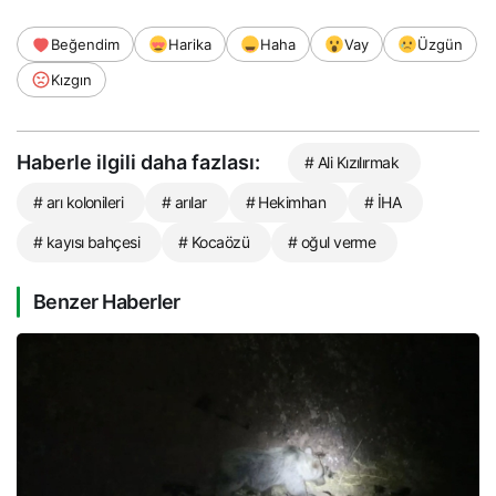
Beğendim
Harika
Haha
Vay
Üzgün
Kızgın
Haberle ilgili daha fazlası:
# Ali Kızılırmak
# arı kolonileri
# arılar
# Hekimhan
# İHA
# kayısı bahçesi
# Kocaözü
# oğul verme
Benzer Haberler