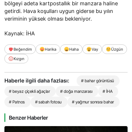
bölgeyi adeta kartpostallık bir manzara haline
getirdi. Hava koşulları uygun giderse bu yılın
veriminin yüksek olması bekleniyor.
Kaynak: İHA
Beğendim
Harika
Haha
Vay
Üzgün
Kızgın
Haberle ilgili daha fazlası:
# bahar görüntüsü
# beyaz çiçekli ağaçlar
# doğa manzarası
# İHA
# Patnos
# sabah fotosu
# yağmur sonrası bahar
Benzer Haberler