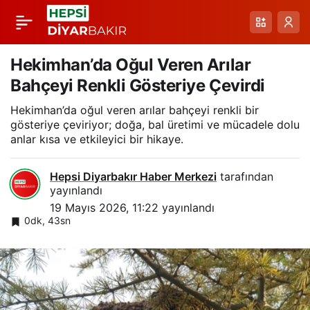
Patnos’ta Yağmur
Paylaş
Sonrası Beyaz Çiçekli
Hekimhan’da Oğul Veren Arılar
Bahçeyi Renkli Gösteriye Çevirdi
Bahar Manzarası
Hekimhan’da oğul veren arılar bahçeyi renkli bir
gösteriye çeviriyor; doğa, bal üretimi ve mücadele dolu
anlar kısa ve etkileyici bir hikaye.
Hepsi Diyarbakır Haber Merkezi
tarafından
yayınlandı
19 Mayıs 2026, 11:22
yayınlandı
0dk, 43sn