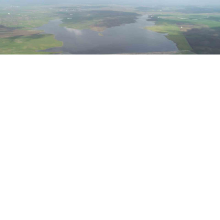
0
Devlet Su İşleri Genel Müdürü Mehmet Akif Balta,
“Diyarbakır’a 105 milyar 745 milyon TL değerinde
153 tesis inşa ettik” dedi.
Tarım ve Orman Bakanlığı Devlet Su İşleri (DSİ)