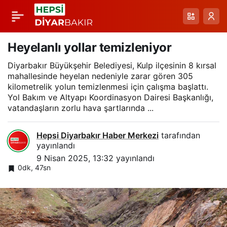
Diyarbakır’da 105
Paylaş
milyar 745 milyon TL
Heyelanlı yollar temizleniyor
Diyarbakır Büyükşehir Belediyesi, Kulp ilçesinin 8 kırsal
değerinde 153 tesis
mahallesinde heyelan nedeniyle zarar gören 305
kilometrelik yolun temizlenmesi için çalışma başlattı.
Yol Bakım ve Altyapı Koordinasyon Dairesi Başkanlığı,
inşa edildi
vatandaşların zorlu hava şartlarında ...
Hepsi Diyarbakır Haber Merkezi
tarafından
yayınlandı
9 Nisan 2025, 13:32
yayınlandı
0dk, 47sn