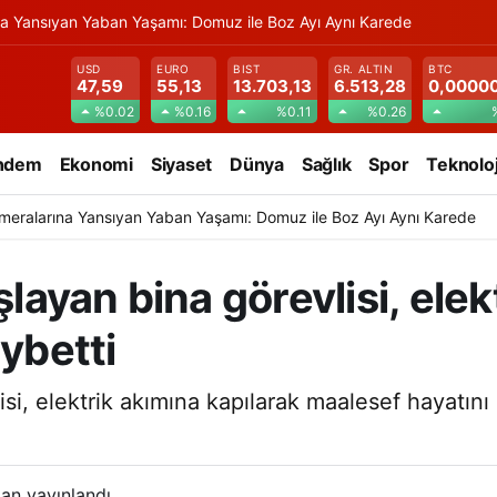
na Yansıyan Yaban Yaşamı: Domuz ile Boz Ayı Aynı Karede
USD
EURO
BIST
GR. ALTIN
BTC
47,59
55,13
13.703,13
6.513,28
0,0000
%0.02
%0.16
%0.11
%0.26
ndem
Ekonomi
Siyaset
Dünya
Sağlık
Spor
Teknoloj
meralarına Yansıyan Yaban Yaşamı: Domuz ile Boz Ayı Aynı Karede
şlayan bina görevlisi, ele
aybetti
si, elektrik akımına kapılarak maalesef hayatını k
an yayınlandı