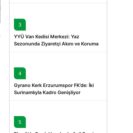
Memişoğlu’nun Ziyareti
3
YYÜ Van Kedisi Merkezi: Yaz
Sezonunda Ziyaretçi Akını ve Koruma
Vurgusu
4
Gyrano Kerk Erzurumspor FK’de: İki
Surinamlıyla Kadro Genişliyor
5