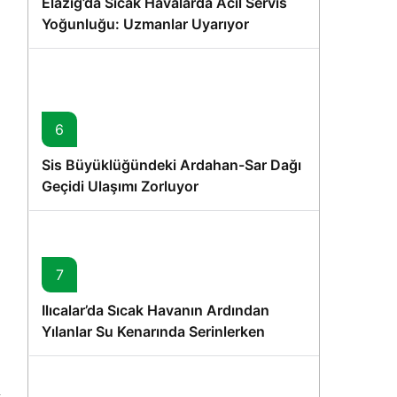
Elazığ’da Sıcak Havalarda Acil Servis
Yoğunluğu: Uzmanlar Uyarıyor
6
Sis Büyüklüğündeki Ardahan-Sar Dağı
Geçidi Ulaşımı Zorluyor
7
Ilıcalar’da Sıcak Havanın Ardından
Yılanlar Su Kenarında Serinlerken
Görüntülendi