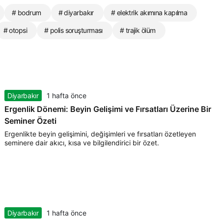
# bodrum
# diyarbakır
# elektrik akımına kapılma
# otopsi
# polis soruşturması
# trajik ölüm
Diyarbakır
1 hafta önce
Ergenlik Dönemi: Beyin Gelişimi ve Fırsatları Üzerine Bir
Seminer Özeti
Ergenlikte beyin gelişimini, değişimleri ve fırsatları özetleyen
seminere dair akıcı, kısa ve bilgilendirici bir özet.
Diyarbakır
1 hafta önce