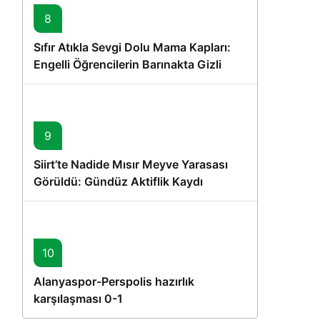
8
Sıfır Atıkla Sevgi Dolu Mama Kapları:
Engelli Öğrencilerin Barınakta Gizli
Dostları İçin Gönüllü Proje
9
Siirt’te Nadide Mısır Meyve Yarasası
Görüldü: Gündüz Aktiflik Kaydı
10
Alanyaspor-Perspolis hazırlık
karşılaşması 0-1