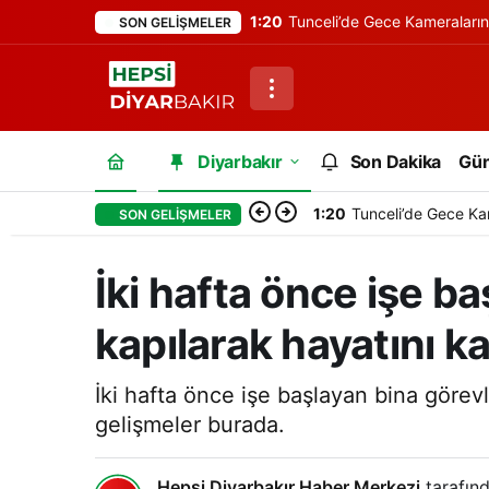
1:20
Tunceli’de Gece Kameraları
SON GELIŞMELER
Diyarbakır
Son Dakika
Gü
1:20
Tunceli’de Gece Ka
SON GELIŞMELER
İki hafta önce işe ba
kapılarak hayatını k
İki hafta önce işe başlayan bina görevli
gelişmeler burada.
Hepsi Diyarbakır Haber Merkezi
tarafınd