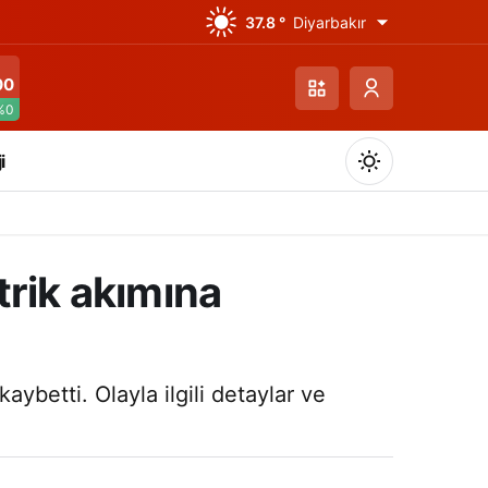
37.8 °
Diyarbakır
00
%0
i
ktrik akımına
Gündüz Modu
Gündüz modunu seçin.
aybetti. Olayla ilgili detaylar ve
Gece Modu
Gece modunu seçin.