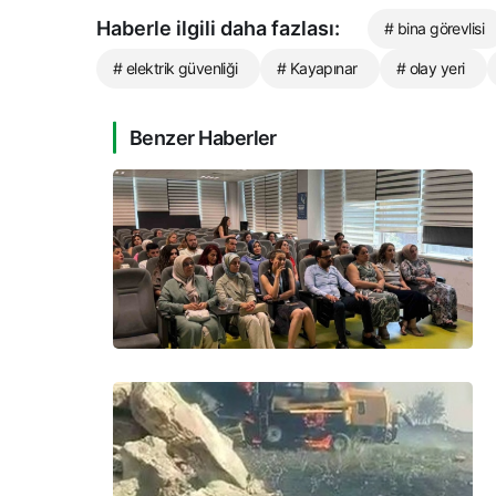
Haberle ilgili daha fazlası:
# bina görevlisi
# elektrik güvenliği
# Kayapınar
# olay yeri
Benzer Haberler