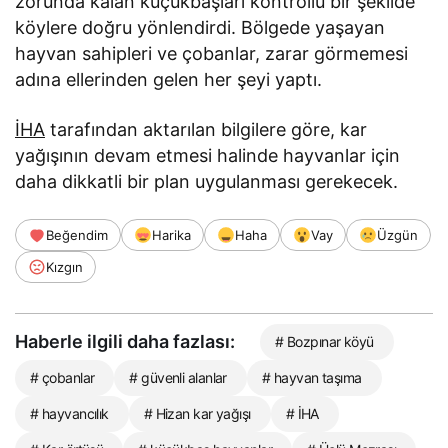
zorunda kalan küçükbaşları kontrollü bir şekilde
köylere doğru yönlendirdi. Bölgede yaşayan
hayvan sahipleri ve çobanlar, zarar görmemesi
adına ellerinden gelen her şeyi yaptı.
İHA
tarafından aktarılan bilgilere göre, kar
yağışının devam etmesi halinde hayvanlar için
daha dikkatli bir plan uygulanması gerekecek.
Beğendim
Harika
Haha
Vay
Üzgün
Kızgın
Haberle ilgili daha fazlası:
# Bozpınar köyü
# çobanlar
# güvenli alanlar
# hayvan taşıma
# hayvancılık
# Hizan kar yağışı
# İHA