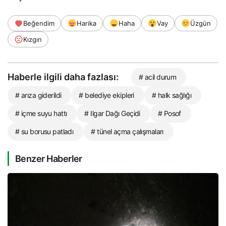
Beğendim
Harika
Haha
Vay
Üzgün
Kızgın
Haberle ilgili daha fazlası:
# acil durum
# arıza giderildi
# belediye ekipleri
# halk sağlığı
# içme suyu hattı
# Ilgar Dağı Geçidi
# Posof
# su borusu patladı
# tünel açma çalışmaları
Benzer Haberler