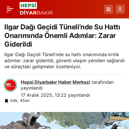
Hizan’da Kar Alarmı:
Paylaş
Bozpınar ve Üçlü
Ilgar Dağı Geçidi Tüneli’nde Su Hattı
Onarımında Önemli Adımlar: Zarar
Mezrası’nda Koyun ve
Giderildi
Ilgar Dağı Geçidi Tüneli’nde su hattı onarımında kritik
Koyun Sürülerinin
adımlar: zarar giderildi, güvenli ulaşım yeniden sağlandı
ve süreçteki gelişmeler özetleniyor.
Güvenli Yerlere
Hepsi Diyarbakır Haber Merkezi
tarafından
Taşınması
yayınlandı
17 Aralık 2025, 13:22
yayınlandı
0dk, 45sn