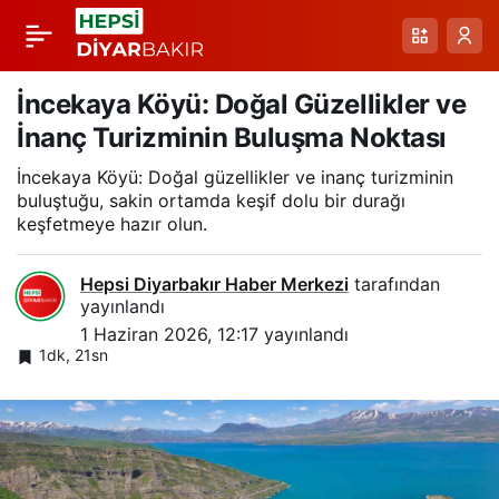
Pınarbaşı Dağlık
Paylaş
Bölgesinde Koca
İncekaya Köyü: Doğal Güzellikler ve
İnanç Turizminin Buluşma Noktası
Engerek Görüntülendi
İncekaya Köyü: Doğal güzellikler ve inanç turizminin
buluştuğu, sakin ortamda keşif dolu bir durağı
keşfetmeye hazır olun.
Hepsi Diyarbakır Haber Merkezi
tarafından
yayınlandı
1 Haziran 2026, 12:17
yayınlandı
1dk, 21sn