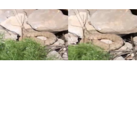
0
Pınarbaşı bölgesindeki kayalık ve güneşli
alanlarda, doğaseverler Ferhat Reisoğlu ve
Cangir Ayva 2 bin 700 metre yükseklikte
gezinirken büyük bir yılanla karşılaştılar. Yakın