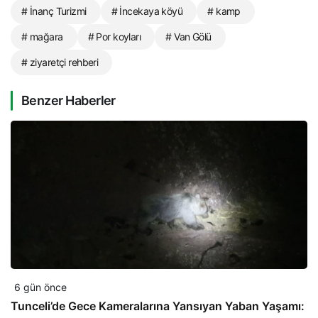
# İnanç Turizmi
# İncekaya köyü
# kamp
# mağara
# Por koyları
# Van Gölü
# ziyaretçi rehberi
Benzer Haberler
6 gün önce
Tunceli’de Gece Kameralarına Yansıyan Yaban Yaşamı: