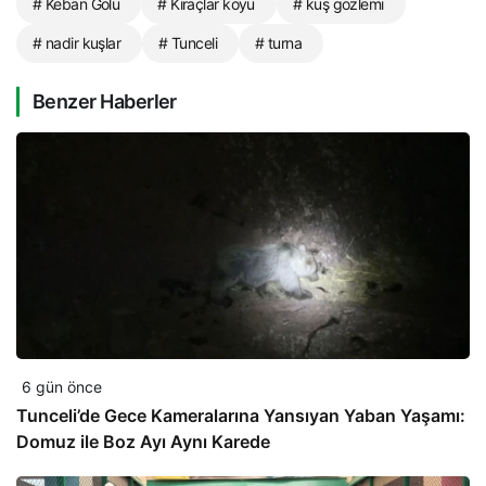
# Keban Gölü
# Kıraçlar köyü
# kuş gözlemi
# nadir kuşlar
# Tunceli
# turna
Benzer Haberler
6 gün önce
Tunceli’de Gece Kameralarına Yansıyan Yaban Yaşamı:
Domuz ile Boz Ayı Aynı Karede