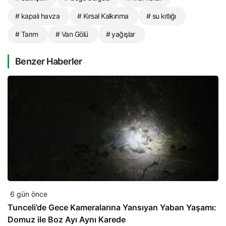
# kapalı havza
# Kırsal Kalkınma
# su kıtlığı
# Tarım
# Van Gölü
# yağışlar
Benzer Haberler
6 gün önce
Tunceli’de Gece Kameralarına Yansıyan Yaban Yaşamı:
Domuz ile Boz Ayı Aynı Karede