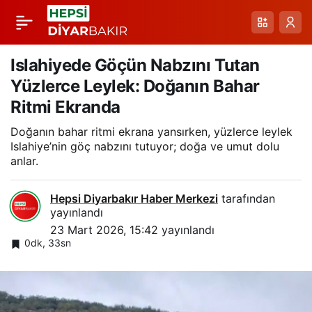
Doğu Bölgesindeki
Paylaş
Yağışlar Van Gölü
Islahiyede Göçün Nabzını Tutan
Yüzlerce Leylek: Doğanın Bahar
Havzasında Tarım ve
Ritmi Ekranda
Doğanın bahar ritmi ekrana yansırken, yüzlerce leylek
İnci Kefali İçin Umut
Islahiye’nin göç nabzını tutuyor; doğa ve umut dolu
anlar.
Işığı
Hepsi Diyarbakır Haber Merkezi
tarafından
yayınlandı
23 Mart 2026, 15:42
yayınlandı
0dk, 33sn