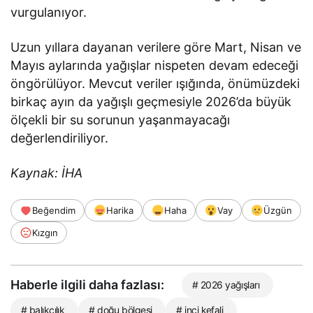
vurgulanıyor.
Uzun yıllara dayanan verilere göre Mart, Nisan ve
Mayıs aylarında yağışlar nispeten devam edeceği
öngörülüyor. Mevcut veriler ışığında, önümüzdeki
birkaç ayın da yağışlı geçmesiyle 2026’da büyük
ölçekli bir su sorunun yaşanmayacağı
değerlendiriliyor.
Kaynak: İHA
Beğendim
Harika
Haha
Vay
Üzgün
Kızgın
Haberle ilgili daha fazlası:
# 2026 yağışları
# balıkçılık
# doğu bölgesi
# inci kefali