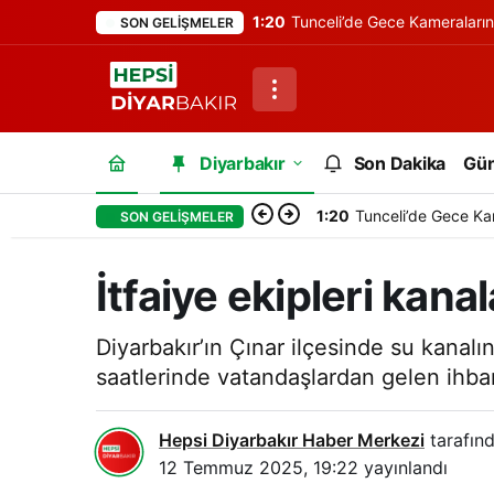
1:20
Tunceli’de Gece Kameraları
SON GELIŞMELER
Diyarbakır
Son Dakika
Gü
1:20
Tunceli’de Gece Ka
SON GELIŞMELER
İtfaiye ekipleri kan
Diyarbakır’ın Çınar ilçesinde su kanalı
saatlerinde vatandaşlardan gelen ihbar 
Hepsi Diyarbakır Haber Merkezi
tarafınd
12 Temmuz 2025, 19:22
yayınlandı