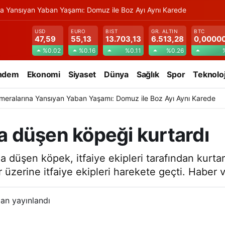
na Yansıyan Yaban Yaşamı: Domuz ile Boz Ayı Aynı Karede
USD
EURO
BIST
GR. ALTIN
BTC
47,59
55,13
13.703,13
6.513,28
0,0000
%0.02
%0.16
%0.11
%0.26
ndem
Ekonomi
Siyaset
Dünya
Sağlık
Spor
Teknoloj
meralarına Yansıyan Yaban Yaşamı: Domuz ile Boz Ayı Aynı Karede
ala düşen köpeği kurtardı
na düşen köpek, itfaiye ekipleri tarafından kurtar
üzerine itfaiye ekipleri harekete geçti. Haber v
an yayınlandı