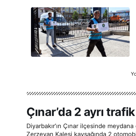
Yo
Çınar’da 2 ayrı trafik
Diyarbakır’ın Çınar ilçesinde meydana g
Zerzevan Kalesi kavşağında 2 otomobil