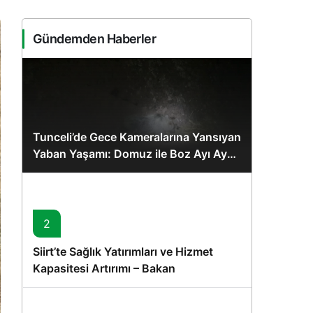
Sistem Modu
Sistem modunu seçin.
Gündemden Haberler
Tunceli’de Gece Kameralarına Yansıyan
Yaban Yaşamı: Domuz ile Boz Ayı Aynı
Karede
2
Siirt’te Sağlık Yatırımları ve Hizmet
Kapasitesi Artırımı – Bakan
Memişoğlu’nun Ziyareti