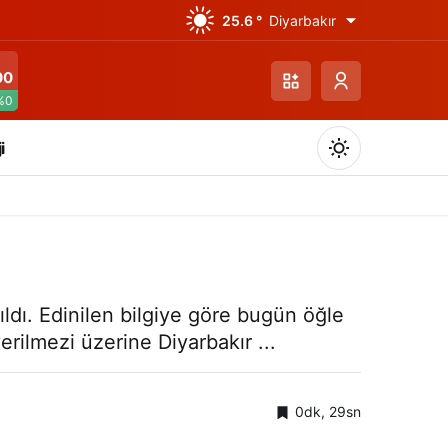
25.6 °
Diyarbakır
00
%0
i
Gündüz Modu
ıldı. Edinilen bilgiye göre bugün öğle
Gündüz modunu seçin.
erilmezi üzerine Diyarbakır ...
Gece Modu
Gece modunu seçin.
0dk, 29sn