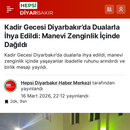
Ramazan Ayında
Paylaş
Dayanışma: Bir Avuç
Kadir Gecesi Diyarbakır’da Dualarla
İhya Edildi: Manevi Zenginlik İçinde
İyilik Projesiyle Kıyıda
Dağıldı
Kadir Gecesi Diyarbakır’da dualarla ihya edildi; manevi
Kalanlara Umut
zenginlik içinde yaşayanlar ibadetle ruhunu arındırdı ve
birlik mesajı yayıldı.
Taşıyan Gıda Dağıtımı
Hepsi Diyarbakır Haber Merkezi
tarafından
yayınlandı
16 Mart 2026, 22:12
yayınlandı
2dk, 9sn