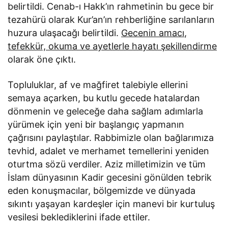
belirtildi. Cenab-ı Hakk’ın rahmetinin bu gece bir
tezahürü olarak Kur’an’ın rehberliğine sarılanların
huzura ulaşacağı belirtildi.
Gecenin amacı,
tefekkür, okuma ve ayetlerle hayatı şekillendirme
olarak öne çıktı.
Topluluklar, af ve mağfiret talebiyle ellerini
semaya açarken, bu kutlu gecede hatalardan
dönmenin ve geleceğe daha sağlam adımlarla
yürümek için yeni bir başlangıç yapmanın
çağrısını paylaştılar. Rabbimizle olan bağlarımıza
tevhid, adalet ve merhamet temellerini yeniden
oturtma sözü verdiler. Aziz milletimizin ve tüm
İslam dünyasının Kadir gecesini gönülden tebrik
eden konuşmacılar, bölgemizde ve dünyada
sıkıntı yaşayan kardeşler için manevi bir kurtuluş
vesilesi beklediklerini ifade ettiler.