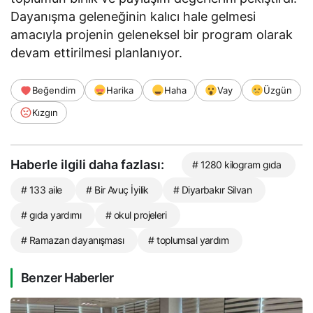
Dayanışma geleneğinin kalıcı hale gelmesi
amacıyla projenin geleneksel bir program olarak
devam ettirilmesi planlanıyor.
Beğendim
Harika
Haha
Vay
Üzgün
Kızgın
Haberle ilgili daha fazlası:
# 1280 kilogram gıda
# 133 aile
# Bir Avuç İyilik
# Diyarbakır Silvan
# gıda yardımı
# okul projeleri
# Ramazan dayanışması
# toplumsal yardım
Benzer Haberler