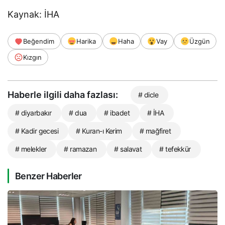
Kaynak: İHA
Beğendim
Harika
Haha
Vay
Üzgün
Kızgın
Haberle ilgili daha fazlası:
# dicle
# diyarbakır
# dua
# ibadet
# İHA
# Kadir gecesi
# Kuran-ı Kerim
# mağfiret
# melekler
# ramazan
# salavat
# tefekkür
Benzer Haberler