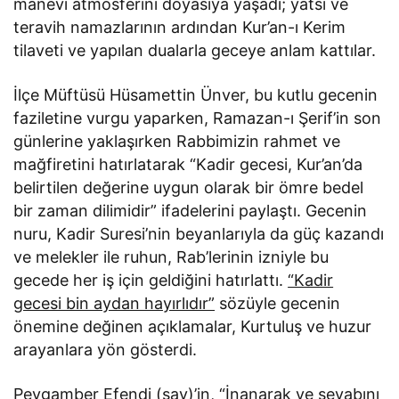
manevi atmosferini doyasıya yaşadı; yatsı ve
teravih namazlarının ardından Kur’an-ı Kerim
tilaveti ve yapılan dualarla geceye anlam kattılar.
İlçe Müftüsü Hüsamettin Ünver, bu kutlu gecenin
faziletine vurgu yaparken, Ramazan-ı Şerif’in son
günlerine yaklaşırken Rabbimizin rahmet ve
mağfiretini hatırlatarak “Kadir gecesi, Kur’an’da
belirtilen değerine uygun olarak bir ömre bedel
bir zaman dilimidir” ifadelerini paylaştı. Gecenin
nuru, Kadir Suresi’nin beyanlarıyla da güç kazandı
ve melekler ile ruhun, Rab’lerinin izniyle bu
gecede her iş için geldiğini hatırlattı.
“Kadir
gecesi bin aydan hayırlıdır”
sözüyle gecenin
önemine değinen açıklamalar, Kurtuluş ve huzur
arayanlara yön gösterdi.
Peygamber Efendi (sav)’in, “İnanarak ve sevabını