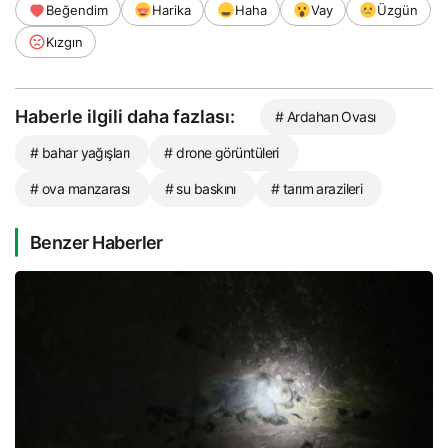
Beğendim
Harika
Haha
Vay
Üzgün
Kızgın
Haberle ilgili daha fazlası:
# Ardahan Ovası
# bahar yağışları
# drone görüntüleri
# ova manzarası
# su baskını
# tarım arazileri
Benzer Haberler