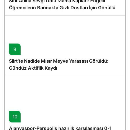
Sıfır Atıkla Sevgi Dolu Mama Kapları: Engelli
Öğrencilerin Barınakta Gizli Dostları İçin Gönüllü
Proje
9
Siirt’te Nadide Mısır Meyve Yarasası Görüldü:
Gündüz Aktiflik Kaydı
10
Alanyaspor-Perspolis hazırlık karşılaşması 0-1