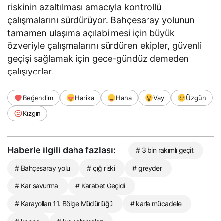
riskinin azaltılması amacıyla kontrollü
çalışmalarını sürdürüyor. Bahçesaray yolunun
tamamen ulaşıma açılabilmesi için büyük
özveriyle çalışmalarını sürdüren ekipler, güvenli
geçişi sağlamak için gece-gündüz demeden
çalışıyorlar.
Beğendim
Harika
Haha
Vay
Üzgün
Kızgın
Haberle ilgili daha fazlası:
# 3 bin rakımlı geçit
# Bahçesaray yolu
# çığ riski
# greyder
# Kar savurma
# Karabet Geçidi
# Karayolları 11. Bölge Müdürlüğü
# karla mücadele