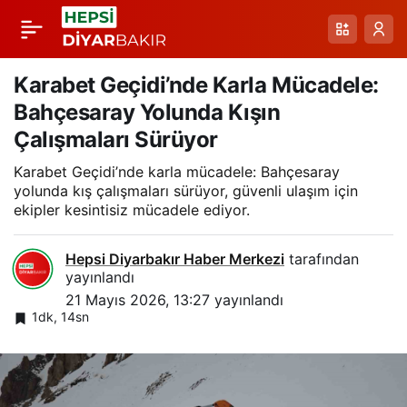
Ardahan Ovası’nda
Paylaş
Bahar Selini Drone
Karabet Geçidi’nde Karla Mücadele:
Bahçesaray Yolunda Kışın
Görüntüleriyle
Çalışmaları Sürüyor
Karabet Geçidi’nde karla mücadele: Bahçesaray
Anlatım
yolunda kış çalışmaları sürüyor, güvenli ulaşım için
ekipler kesintisiz mücadele ediyor.
Hepsi Diyarbakır Haber Merkezi
tarafından
yayınlandı
21 Mayıs 2026, 13:27
yayınlandı
1dk, 14sn