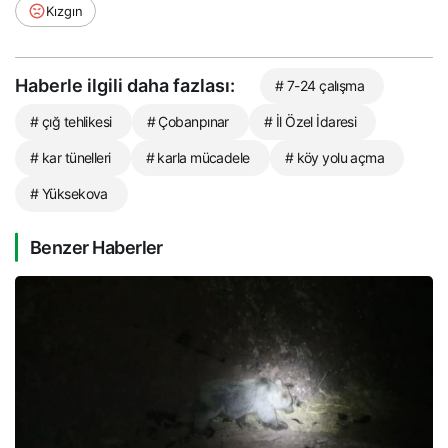
Kızgın
Haberle ilgili daha fazlası:
# 7-24 çalışma
# çığ tehlikesi
# Çobanpınar
# İl Özel İdaresi
# kar tünelleri
# karla mücadele
# köy yolu açma
# Yüksekova
Benzer Haberler