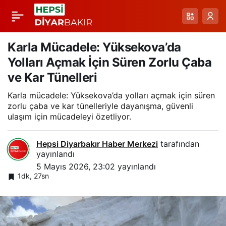
Van-Bahçesaray
Paylaş
Yolunda Zorlu Kış
Karla Mücadele: Yüksekova’da
Yolları Açmak İçin Süren Zorlu Çaba
Çalışmaları Devam
ve Kar Tünelleri
Karla mücadele: Yüksekova’da yolları açmak için süren
Ediyor
zorlu çaba ve kar tünelleriyle dayanışma, güvenli
ulaşım için mücadeleyi özetliyor.
Hepsi Diyarbakır Haber Merkezi
tarafından
yayınlandı
5 Mayıs 2026, 23:02
yayınlandı
1dk, 27sn