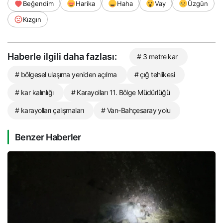
Beğendim
Harika
Haha
Vay
Üzgün
Kızgın
Haberle ilgili daha fazlası:
# 3 metre kar
# bölgesel ulaşıma yeniden açılma
# çığ tehlikesi
# kar kalınlığı
# Karayolları 11. Bölge Müdürlüğü
# karayolları çalışmaları
# Van-Bahçesaray yolu
Benzer Haberler